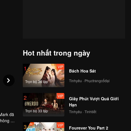
Hot nhất trong ngày
VIP
1
Bách Hoa Sát
Tìnhyêu · Phụctrangcổđại
Trọn bộ 36 tập
VIP
2
Giây Phút Vượt Quá Giới
Hạn
Trọn bộ 33 tập
Tìnhyêu · Tìnhtiết
 Mark đã
không ai
VIP
3
ng, bị ám
Fourever You Part 2