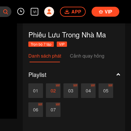
APP
VIP
VI
Phiêu Lưu Trong Nhà Ma
Trọn bộ 7 tập
VIP
Danh sách phát
Cảnh quay hỏng
Playlist
VIP
VIP
VIP
VIP
01
02
03
04
05
VIP
VIP
06
07