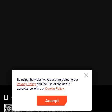
By using the website, you are agreeing to our
Privacy Policy
and the use of cookies in
accordance with our
Cookie Policy.
Phone
Accept
Quét mã QR để tải ứng dụng