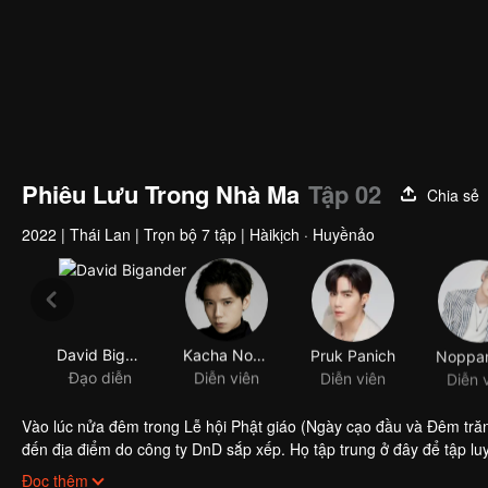
Phiêu Lưu Trong Nhà Ma
Tập 02
Chia sẻ
2022
|
Thái Lan
|
Trọn bộ 7 tập
|
Hàikịch · Huyềnảo
David Bigander
Kacha Nontanun Anchuleepradit
Pruk Panich
Đạo diễn
Diễn viên
Diễn viên
Diễn 
Vào lúc nửa đêm trong Lễ hội Phật giáo (Ngày cạo đầu và Đêm trăn
đến địa điểm do công ty DnD sắp xếp. Họ tập trung ở đây để tập lu
ngờ rằng, tại căn phòng màu đỏ gạch này, họ đã gặp Rose, một lin
Đọc thêm