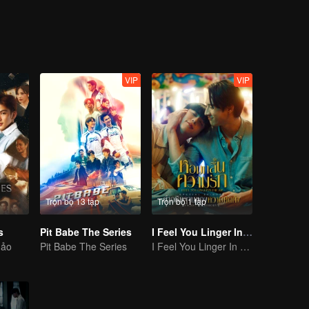
những idol này. Giữa họ xảy ra một loạt những sự hỗn loạn. Tình huố
í ẩn trong ngôi nhà màu đỏ gạch buộc 6 thanh niên này buộc phải bắt 
với họ là ma ám thật, hay chỉ là trong sự tưởng tượng của họ...
VIP
VIP
Trọn bộ 13 tập
Trọn bộ 1 tập
s
Pit Babe The Series
I Feel You Linger In The Air (Special Episode: Scent of Memory)
nảo
Pit Babe The Series
I Feel You Linger In The Air (Special Episode: Scent of Memory)