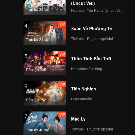
ng vừa
(Uncut Ver.)
đầu cuộc
Trọn bộ 25 tập
Fourever You Part 2 (Uncut Ver.)
VIP
4
Xuân Về Phượng Trì
Tìnhyêu · Phụctrangcổđại
Trọn bộ 21 tập
VIP
5
Thôn Tính Bầu Trời
Khoahọcviễntưởng
Đến tập 235
VIP
6
Tiên Nghịch
Huyềnhuyễn
Đến tập 152
VIP
7
Mạc Ly
Tìnhyêu · Phụctrangcổđại
Trọn bộ 40 tập