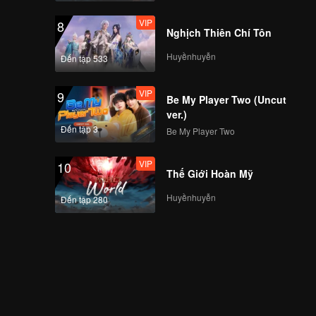
VIP
8
Nghịch Thiên Chí Tôn
Huyềnhuyễn
Đến tập 533
VIP
9
Be My Player Two (Uncut
ver.)
Đến tập 3
Be My Player Two
VIP
10
Thế Giới Hoàn Mỹ
Huyềnhuyễn
Đến tập 280