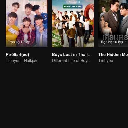
Trọn bộ 12 tập
Trọn bộ 10 tập
Re-Start(ed)
Boys Lost in Thailand·Behind the Scene
The Hidden M
Tìnhyêu · Hàikịch
Different Life of Boys
Tìnhyêu