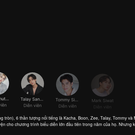
Noppanut Guntachai
Talay Sanguandikul
Tommy Sittichok Pueakpoolpol
Mark Siwat
viên
Diễn viên
Diễn viên
Diễn viên
g tròn), 6 thần tượng nổi tiếng là Kacha, Boon, Zee, Talay, Tommy và
yện cho chương trình biểu diễn lớn đầu tiên trong năm của họ. Nhưng 
h hồn đã sống ở đây hơn 200 năm. Cô là một linh hồn cô đơn, điên cuồ