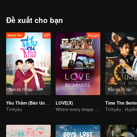
ảnh bởi những bộ phim truyền hình và ngượng ngùng khi gặp được 
bất ngờ ngoài sức tưởng tượng, vừa kỳ quái và vui nhộn. Sự kiện b
phiêu lưu mạo hiểm của mình để tìm hiểu xem những điều đã xảy ra 
Đề xuất cho bạn
VIP
Trả phí
Trọn bộ 10 tập
Trọn bộ 10 tập
Yêu Thầm (Bản Uncut)
LOVE(X)
Time The Serie
Tìnhyêu
Where every shape of love meets, every color of heart beats
Tìnhyêu · Huyề