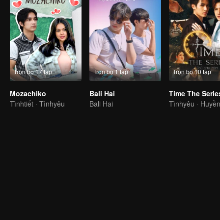
Trọn bộ 17 tập
Trọn bộ 1 tập
Trọn bộ 10 tập
Mozachiko
Bali Hai
Time The Serie
Tìnhtiết · Tìnhyêu
Bali Hai
Tìnhyêu · Huyề