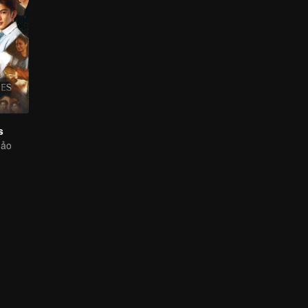
s
nảo