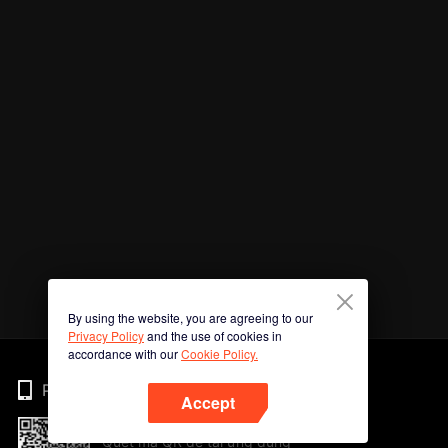
By using the website, you are agreeing to our
Privacy Policy
and the use of cookies in
accordance with our
Cookie Policy.
Phone
Accept
Quét mã QR để tải ứng dụng