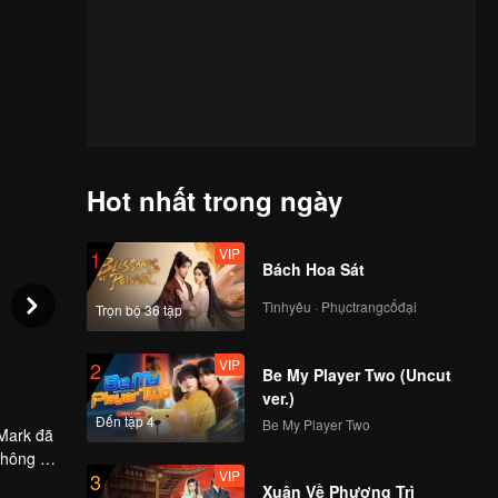
Hot nhất trong ngày
VIP
1
Bách Hoa Sát
Tìnhyêu · Phụctrangcổđại
Trọn bộ 36 tập
VIP
2
Be My Player Two (Uncut
ver.)
Đến tập 4
Be My Player Two
 Mark đã
không ai
VIP
3
ng, bị ám
Xuân Về Phượng Trì