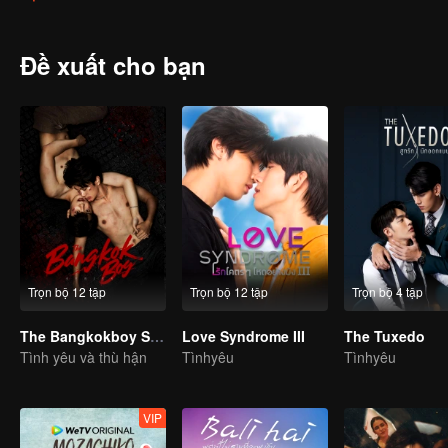
ảnh bởi những bộ phim truyền hình và ngượng ngùng khi gặp được 
bất ngờ ngoài sức tưởng tượng, vừa kỳ quái và vui nhộn. Sự kiện b
phiêu lưu mạo hiểm của mình để tìm hiểu xem những điều đã xảy ra 
Đề xuất cho bạn
Trọn bộ 12 tập
Trọn bộ 12 tập
Trọn bộ 4 tập
The Bangkokboy Series
Love Syndrome III
The Tuxedo
Tình yêu và thù hận
Tìnhyêu
Tìnhyêu
VIP