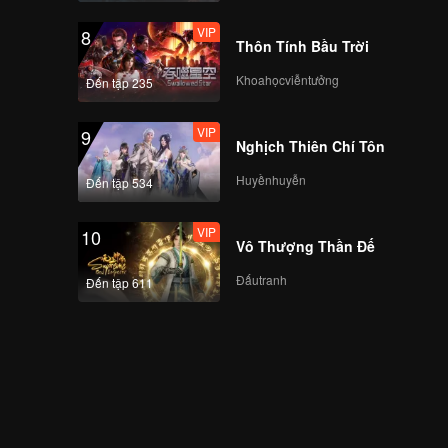
VIP
8
Thôn Tính Bầu Trời
Khoahọcviễntưởng
Đến tập 235
VIP
9
Nghịch Thiên Chí Tôn
Huyềnhuyễn
Đến tập 534
VIP
10
Vô Thượng Thần Đế
Đấutranh
Đến tập 611