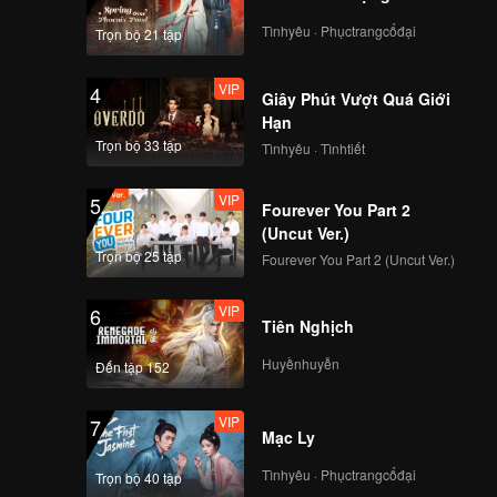
ng vừa
đầu cuộc
Tìnhyêu · Phụctrangcổđại
Trọn bộ 21 tập
VIP
4
Giây Phút Vượt Quá Giới
Hạn
Trọn bộ 33 tập
Tìnhyêu · Tìnhtiết
VIP
5
Fourever You Part 2
(Uncut Ver.)
Trọn bộ 25 tập
Fourever You Part 2 (Uncut Ver.)
VIP
6
Tiên Nghịch
Huyềnhuyễn
Đến tập 152
VIP
7
Mạc Ly
Tìnhyêu · Phụctrangcổđại
Trọn bộ 40 tập