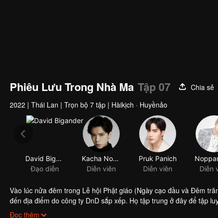
Phiêu Lưu Trong Nhà Ma
Tập 07
Chia sẻ
2022
|
Thái Lan
|
Trọn bộ 7 tập
|
Hàikịch · Huyềnảo
David Bigander
Kacha Nontanun Anchuleepradit
Pruk Panich
Đạo diễn
Diễn viên
Diễn viên
Diễn 
Vào lúc nửa đêm trong Lễ hội Phật giáo (Ngày cạo đầu và Đêm trăn
đến địa điểm do công ty DnD sắp xếp. Họ tập trung ở đây để tập lu
ngờ rằng, tại căn phòng màu đỏ gạch này, họ đã gặp Rose, một lin
Đọc thêm