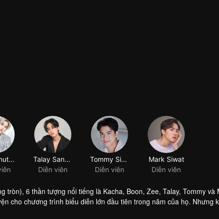
Noppanut Guntachai
Talay Sanguandikul
Tommy Sittichok Pueakpoolpol
Mark Siwat
viên
Diễn viên
Diễn viên
Diễn viên
g tròn), 6 thần tượng nổi tiếng là Kacha, Boon, Zee, Talay, Tommy và
yện cho chương trình biểu diễn lớn đầu tiên trong năm của họ. Nhưng 
h hồn đã sống ở đây hơn 200 năm. Cô là một linh hồn cô đơn, điên cuồ