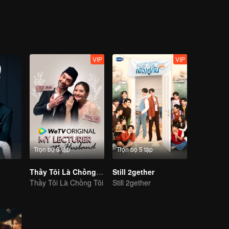
những idol này. Giữa họ xảy ra một loạt những sự hỗn loạn. Tình huố
í ẩn trong ngôi nhà màu đỏ gạch buộc 6 thanh niên này buộc phải bắt 
với họ là ma ám thật, hay chỉ là trong sự tưởng tượng của họ...
VIP
VIP
Trọn bộ 8 tập
Trọn bộ 5 tập
Thầy Tôi Là Chồng Tôi
Still 2gether
Thầy Tôi Là Chồng Tôi
Still 2gether