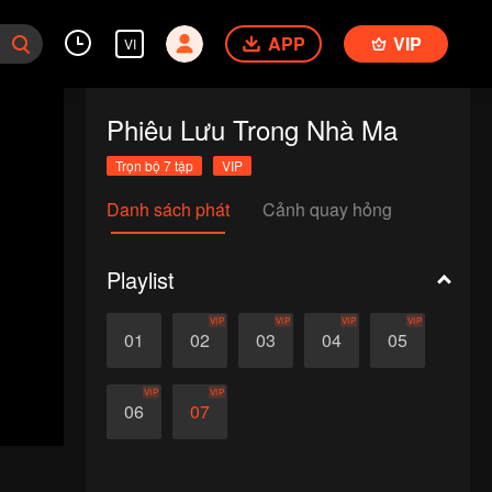
APP
VIP
VI
Phiêu Lưu Trong Nhà Ma
Trọn bộ 7 tập
VIP
Danh sách phát
Cảnh quay hỏng
Playlist
VIP
VIP
VIP
VIP
01
02
03
04
05
VIP
VIP
06
07