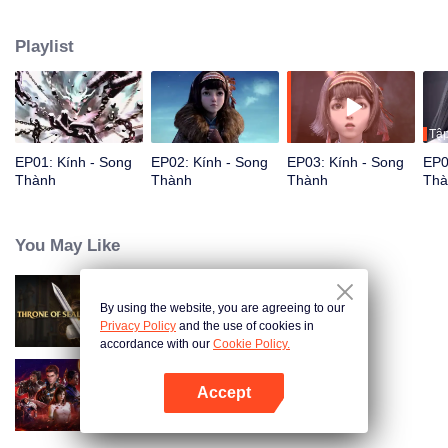
Playlist
Tập
EP01: Kính - Song
EP02: Kính - Song
EP03: Kính - Song
EP0
Thành
Thành
Thành
Thà
You May Like
By using the website, you are agreeing to our
Thần Ấn Vương Toạ
Privacy Policy
and the use of cookies in
accordance with our
Cookie Policy.
Accept
Thôn Tính Bầu Trời
Mở APP