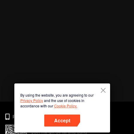
By using the website, you are agreeing to our
Privacy Policy
and the use of cookies in
accordance with our
Cookie Policy.
Phone
Accept
Quét mã QR để tải ứng dụng