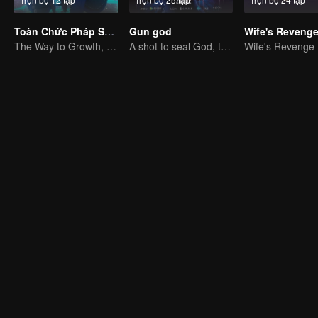
Toàn Chức Pháp Sư S1
Gun god
Wife's Reveng
The Way to Growth, Encouragement and Self-improvement
A shot to seal God, this is our battle!
Wife's Revenge