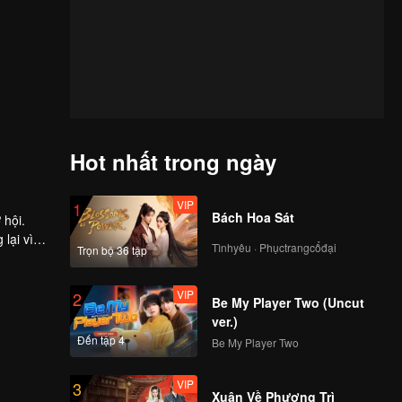
Hot nhất trong ngày
VIP
1
Bách Hoa Sát
 hội.
lại vì
Tìnhyêu · Phụctrangcổđại
Trọn bộ 36 tập
VIP
2
Be My Player Two (Uncut
ver.)
Đến tập 4
Be My Player Two
VIP
3
Xuân Về Phượng Trì