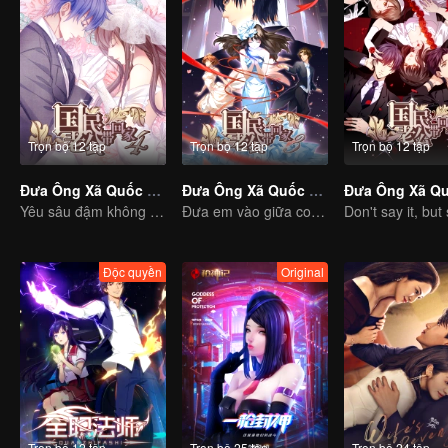
Trọn bộ 12 tập
Trọn bộ 12 tập
Trọn bộ 12 tập
Đưa Ông Xã Quốc Dân Về Nhà (S4)
Đưa Ông Xã Quốc Dân Về Nhà (S3)
Yêu sâu đậm không cần nói nhiều
Đưa em vào giữa con tim anh
Độc quyền
Original
Trọn bộ 12 tập
Trọn bộ 25 tập
Trọn bộ 24 tập