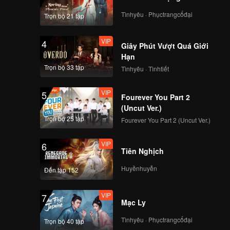
Tìnhyêu · Phụctrangcổđại
Trọn bộ 21 tập
VIP
4
Giây Phút Vượt Quá Giới
Hạn
Trọn bộ 33 tập
Tìnhyêu · Tìnhtiết
VIP
5
Fourever You Part 2
(Uncut Ver.)
Trọn bộ 25 tập
Fourever You Part 2 (Uncut Ver.)
VIP
6
Tiên Nghịch
Huyềnhuyễn
Đến tập 152
VIP
7
Mạc Ly
Tìnhyêu · Phụctrangcổđại
Trọn bộ 40 tập