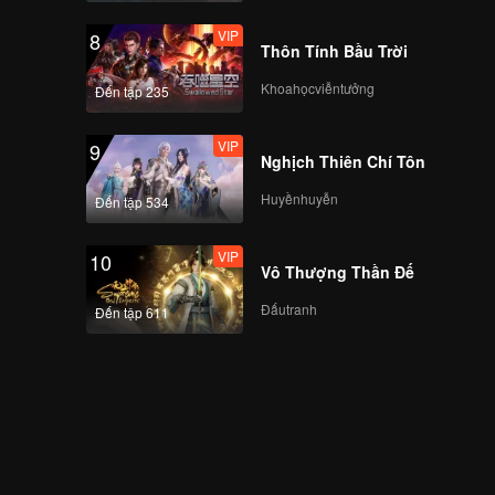
VIP
8
Thôn Tính Bầu Trời
Khoahọcviễntưởng
Đến tập 235
VIP
9
Nghịch Thiên Chí Tôn
Huyềnhuyễn
Đến tập 534
VIP
10
Vô Thượng Thần Đế
Đấutranh
Đến tập 611