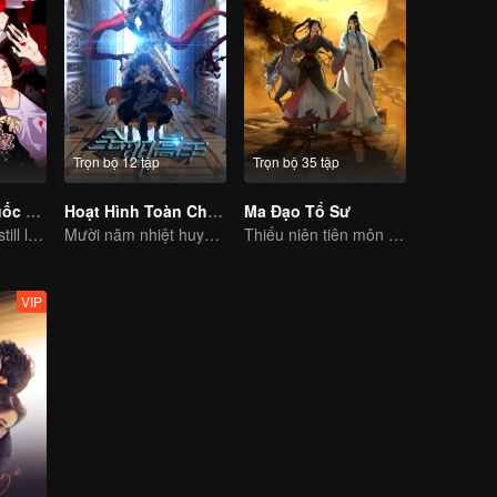
Trọn bộ 12 tập
Trọn bộ 35 tập
Đưa Ông Xã Quốc Dân Về Nhà (S2)
Hoạt Hình Toàn Chức Cao Thủ
Ma Đạo Tổ Sư
Don't say it, but still love you
Mười năm nhiệt huyết viết nên huy hoàng của game thể thao điện tử
Thiếu niên tiên môn trừ hại xua đuổi ta ma cho người dân
VIP