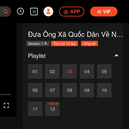
APP
VIP
VI
Đưa Ông Xã Quốc Dân Về Nhà (S1)
Season 1
Trọn bộ 12 tập
Original
Playlist
01
02
03
04
05
06
07
08
09
10
Tập cuối
11
12