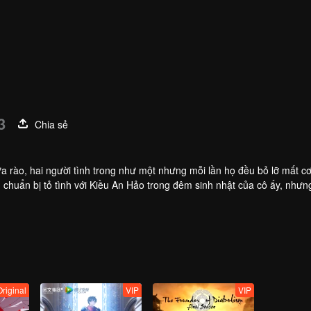
3
Chia sẻ
 rào, hai người tình trong như một nhưng mỗi lần họ đều bỏ lỡ mất cơ
 chuẩn bị tỏ tình với Kiều An Hảo trong đêm sinh nhật của cô ấy, nhưng 
thêm khoảng cách do sự ngăn cản của người xung quanh,
Original
VIP
VIP