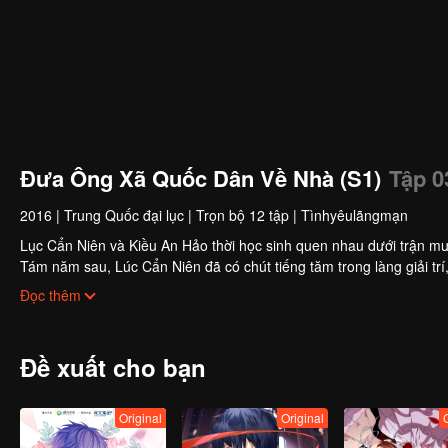
Đưa Ông Xã Quốc Dân Về Nhà (S1)
Tập 0
2016
|
Trung Quốc đại lục
|
Trọn bộ 12 tập
|
Tìnhyêulãngmạn
Lục Cẩn Niên và Kiều An Hảo thời học sinh quen nhau dưới trận mưa
Tám năm sau, Lúc Cẩn Niên đã có chút tiếng tăm trong làng giải trí,
hiểu lầm mà thất bại. Tình cảm của hai người vì hiểu lầm hết lần này đến lần khác, cộng 
Đọc thêm
cho đến ngày Kiều An Hảo biết được sự thật....
Đề xuất cho bạn
Original
Original