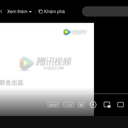
í
Xem thêm
|
Khám phá