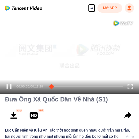
Mở APP
vi
00:00:00
/
00:11:29
Đưa Ông Xã Quốc Dân Về Nhà (S1)
Lục Cẩn Niên và Kiều An Hảo thời học sinh quen nhau dưới trận mưa rào,
hai người tình trong như một nhưng mỗi lần họ đều bỏ lỡ mất cơ hội. Tám
More