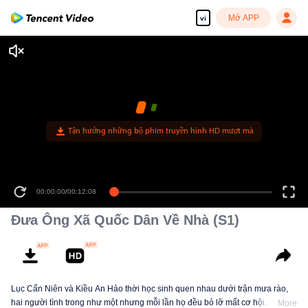
Mở APP
vi
Tận hưởng những bộ phim truyền hình HD mượt mà
00:00:00
/
00:12:08
Đưa Ông Xã Quốc Dân Về Nhà (S1)
Lục Cẩn Niên và Kiều An Hảo thời học sinh quen nhau dưới trận mưa rào,
hai người tình trong như một nhưng mỗi lần họ đều bỏ lỡ mất cơ hội. Tám
More