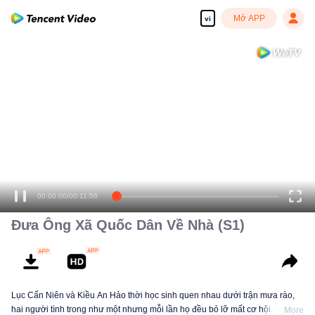
Mở APP
vi
00:00:00
/
00:11:56
Đưa Ông Xã Quốc Dân Về Nhà (S1)
Lục Cẩn Niên và Kiều An Hảo thời học sinh quen nhau dưới trận mưa rào,
hai người tình trong như một nhưng mỗi lần họ đều bỏ lỡ mất cơ hội. Tám
More