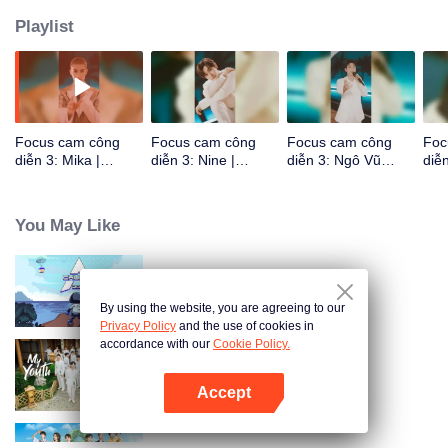
Playlist
Focus cam công
Focus cam công
Focus cam công
Foc
diễn 3: Mika |
diễn 3: Nine |
diễn 3: Ngô Vũ
diễn
CHUANG 2021
CHUANG 2021
Hằng | CHUANG
Nhấ
2021
202
You May Like
CHUANG 2021
By using the website, you are agreeing to our
Privacy Policy
and the use of cookies in
accordance with our
Cookie Policy.
My Youth
Accept
Mở APP