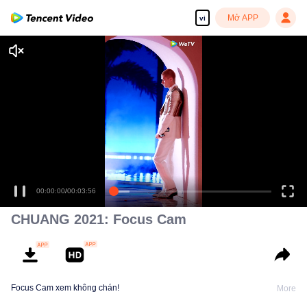
Mở APP
vi
Tận hưởng những bộ phim truyền hình HD mượt mà
00:00:00
/
00:03:56
CHUANG 2021: Focus Cam
Focus Cam xem không chán!
More