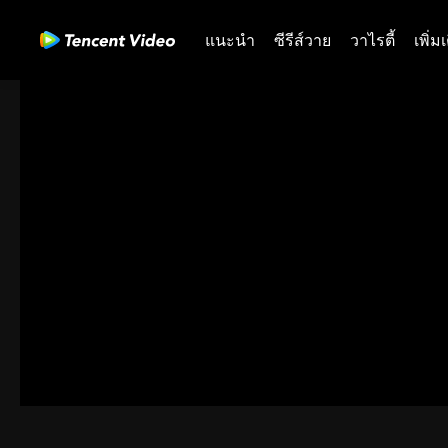
แนะนำ
ซีรีส์วาย
วาไรตี้
เพิ่ม