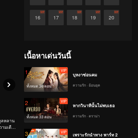
VIP
VIP
VIP
VIP
VIP
16
17
18
19
20
เนื้อหาเด่นวันนี้
VIP
1
บุหงาซ่อนคม
ความรัก · ย้อนยุค
ทั้งหมด 36 ตอน
VIP
2
หากวินาทีนั้นไม่พบเธอ
ความรัก · ดราม่า
ทั้งหมด 33 ตอน
ะกูลหลาน
VIP
3
เพราะรักนำทาง พาร์ท 2