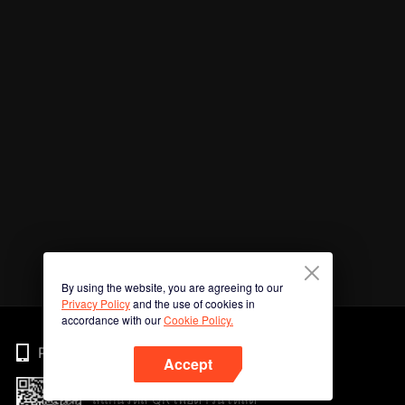
By using the website, you are agreeing to our
Privacy Policy
and the use of cookies in
accordance with our
Cookie Policy.
Phone
Accept
สแกนรหัส QR เพื่อดาวน์โหลด