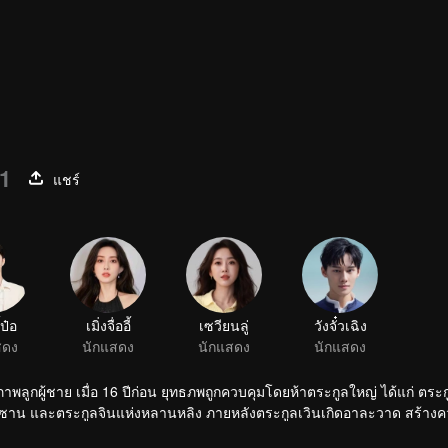
01
แชร์
้ป๋อ
เมิ่งจื่ออี้
เซวียนลู่
วังจั๋วเฉิง
สดง
นักแสดง
นักแสดง
นักแสดง
ภาพลูกผู้ชาย เมื่อ 16 ปีก่อน ยุทธภพถูกควบคุมโดยห้าตระกูลใหญ่ ได้แก่ ตร
หลิง ภายหลังตระกูลเวินเกิดอาละวาด สร้างความเดือด
)หนุ่มน้อยศิษย์ตระกูลเจียงผู้มีจิตใจ