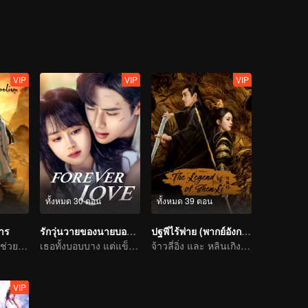
้าของ
มทำลายล้างเว่ยอู๋เซี่ยน จนในที่สุดเขาหายสาบสูญไปอย่างไร้ร่องรอย...16 
เซียวจ้าน) ทุกคนต่างจำเขาไม่ได้ เขาได้กลับมาพบกับคู่หูหลานวั่งจี(หวังอี้
วิ๋นเมิ่ง รวมถึงบุคคลอื่นในอดีต การกลับมาของเว่ยอู่เซี่ยนในครั้งนี้จะมาเพื่อ
และความแค้นร่วม 16 ปีจะจบลงอย่างไร ติดตามได้ในซีรีส์ปรมาจารย์ลัทธิ
VIP
VIP
VIP
ทั้งหมด 30 ตอน
ทั้งหมด 39 ตอน
มาร
รักวุ่นวายของนายบอดี้การ์ด
ปฐพีไร้พ่าย (พากย์อังกฤษ)
เหล่าเซียนเทพมาช่วยทำลายล้างความชั่วร้ายให้กับประชาชน
เธอทั้งบอบบาง แต่แข็งแกร่ง
จ้าวลี่อิ่ง และ หลินเกิงซิน รวมมืออีกครั้ง!
VIP