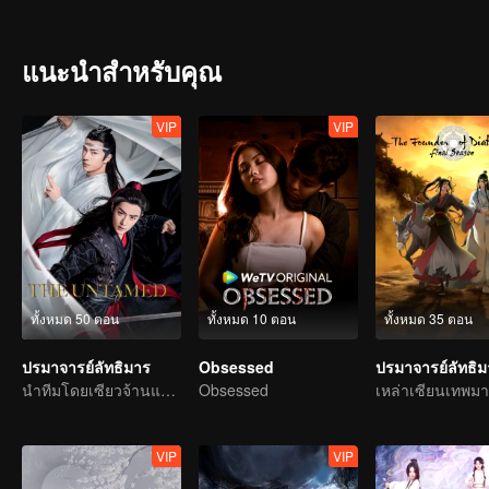
เมตตาที่ภายหลังฝึกวิชามารและได้รับการขนานนามว่า"ปรมาจารย์อี๋หลิง" ได้ทำการล้มล้างตระกูลเวินจะได้รับความสำเร็จ แต่เพราะวิชาอันแกร่งกล
เขาต่างทำให้ผู้คนมากมายหวาดกลัว ยอดฝีมือจากทั่วทุกหนแห่งต่างพยายา
เว่ยอู๋เซี่ยนปรากฏตัวขึ้นอีกครั้งในคราบชายสวมหน้ากากนามโม่เสวียนอวี่(
แนะนำสำหรับคุณ
ตระกูลหลานแห่งกูซู เจียงเฉิง(วังจั๋วเฉิง)ศิษย์ผู้น้องจากตระกูลเจียงแห่งอ
ปมปริศนาในอดีตและความจริงที่ทุกคนต่างคาดไม่ถึง เรื่องราวมิตรภาพ
WeTV เท่านั้น
VIP
VIP
ทั้งหมด 50 ตอน
ทั้งหมด 10 ตอน
ทั้งหมด 35 ตอน
ปรมาจารย์ลัทธิมาร
Obsessed
ปรมาจารย์ลัทธิ
นำทีมโดยเซียวจ้านและหวังอีป๋อ
Obsessed
VIP
VIP