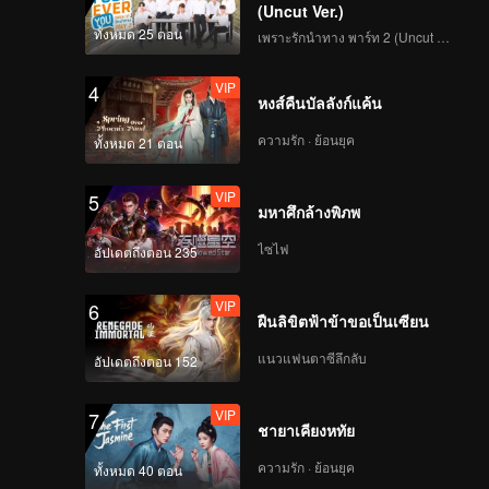
(Uncut Ver.)
ปีต่อมา
ทั้งหมด 25 ตอน
เพราะรักนำทาง พาร์ท 2 (Uncut Ver.)
ป๋อ)จาก
คลี่คลาย
VIP
4
มาร ทาง
หงส์คืนบัลลังก์แค้น
ความรัก · ย้อนยุค
ทั้งหมด 21 ตอน
VIP
5
มหาศึกล้างพิภพ
ไซไฟ
อัปเดตถึงตอน 235
VIP
6
ฝืนลิขิตฟ้าข้าขอเป็นเซียน
แนวแฟนตาซีลึกลับ
อัปเดตถึงตอน 152
VIP
7
ชายาเคียงหทัย
ความรัก · ย้อนยุค
ทั้งหมด 40 ตอน