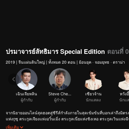
ปรมาจารย์ลัทธิมาร Special Edition
ตอนที่ 
2019
|
จีนแผ่นดินใหญ่
|
ทั้งหมด 20 ตอน
|
ย้อนยุค · จอมยุทธ · ดราม่า
เฉินเจียหลิน
Steve Cheng
เซียวจ้าน
หวังอี
ผู้กำกับ
ผู้กำกับ
นักแสดง
นักแ
จากนิยายออนไลน์สุดฮอตสู่ซีรีส์กำลังภายในสุดเข้มข้นที่บอกเล่าถึงมิตร
แห่งกูซู ตระกูลเจียงแห่งอวิ๋นเมิ่ง ตระกูลเนี่ยแห่งชิงเหอ ตระกูลเวินแห่งฉีซาน และตระกูลจินแห่งหลาน
ร้อนแก่ประชาชน เหล่าเซียนเทพผดุงคุณธรรมจากตระกูลอื่นๆ จึงต้องร่วมกันต่อต้านตระกูลเวิน เว่ยอู๋เซี่ยน(เซียวจ้าน
เพิ่มเติม