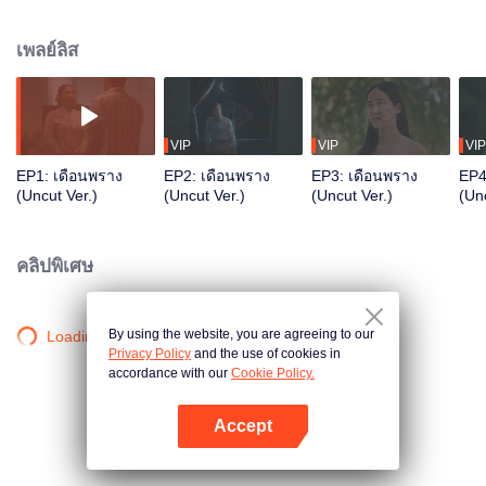
ได้ยินในสิ่งที่ไม่ควรได้ยิน รวมถึงได้พบกับ แมทธิว มาส โคเลอริดจ์ ลูกชายเจ้าของ
บ้านในสมัยอดีต ผู้ซึ่งมีความหมายของชื่อที่แปลว่าดวงจันทร์เหมือนกันกับเขา
เพลย์ลิส
VIP
VIP
VIP
EP1: เดือนพราง
EP2: เดือนพราง
EP3: เดือนพราง
EP4
(Uncut Ver.)
(Uncut Ver.)
(Uncut Ver.)
(Unc
คลิปพิเศษ
By using the website, you are agreeing to our
Loading…
Privacy Policy
and the use of cookies in
accordance with our
Cookie Policy.
Accept
เปิด APP