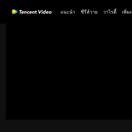
แนะนำ
ซีรีส์วาย
วาไรตี้
เพิ่ม