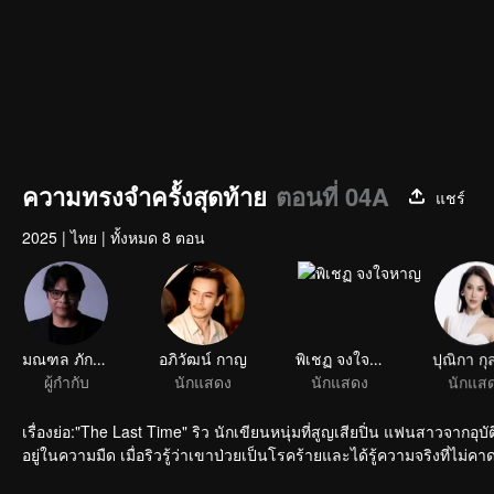
ความทรงจำครั้งสุดท้าย
ตอนที่ 04A
แชร์
2025
|
ไทย
|
ทั้งหมด 8 ตอน
มณฑล ภักดีสุวรรณ
อภิวัฒน์ กาญ
พิเชฏ จงใจหาญ
ผู้กำกับ
นักแสดง
นักแสดง
นักแส
เรื่องย่อ:"The Last Time" ริว นักเขียนหนุ่มที่สูญเสียปิ่น แฟนสาวจากอ
อยู่ในความมืด เมื่อริวรู้ว่าเขาป่วยเป็นโรคร้ายและได้รู้ความจริงที่ไม่ค