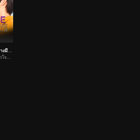
รักโคตรๆ โหดอย่างมึง 3
ปลุกความรักในหัวใจที่ลืมเลือน