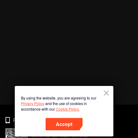
By using the website, you are agreeing to our
Privacy Policy
and the use of cookies in
accordance with our
Cookie Policy.
Phone
Accept
สแกนรหัส QR เพื่อดาวน์โหลด