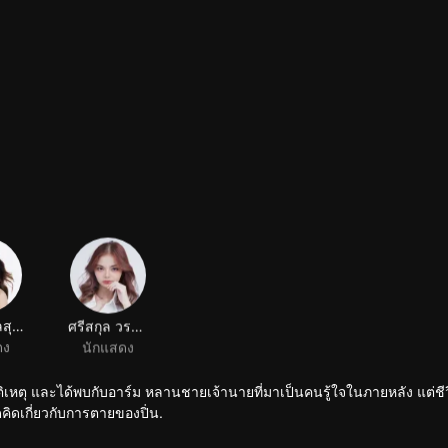
ปุณิกา กุลสุนทรรัตน์
ศรีสกุล วรรณสถิตย์
ดง
นักแสดง
ุบัติเหตุ และได้พบกับอาร์ม หลานชายเจ้านายที่มาเป็นคนรู้ใจในภายหลัง แต่ช
าดคิดเกี่ยวกับการตายของปิ่น.