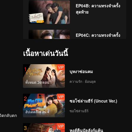
EP04B: ความทรงจำครั้ง
สุดท้าย
EP04C: ความทรงจำครั้ง
สุดท้าย
เนื้อหาเด่นวันนี้
EP05A: ความทรงจำครั้ง
VIP
1
สุดท้าย
บุหงาซ่อนคม
ความรัก · ย้อนยุค
ทั้งหมด 36 ตอน
EP05B: ความทรงจำครั้ง
VIP
2
สุดท้าย
ซอโซ่ล่ามธีร์ (Uncut Ver.)
ซอโซ่ล่ามธีร์
อัปเดตถึงตอน 4
ีวิตกลับตก
EP05C: ความทรงจำครั้ง
VIP
3
สุดท้าย
หงส์คืนบัลลังก์แค้น