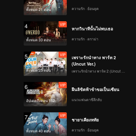
ความรัก · ย้อนยุค
ทั้งหมด 21 ตอน
EP06A: ความทรงจำครั้ง
VIP
4
สุดท้าย
หากวินาทีนั้นไม่พบเธอ
ความรัก · ดราม่า
ทั้งหมด 33 ตอน
EP06B: ความทรงจำครั้ง
VIP
5
เพราะรักนำทาง พาร์ท 2
สุดท้าย
(Uncut Ver.)
ทั้งหมด 25 ตอน
เพราะรักนำทาง พาร์ท 2 (Uncut Ver.)
EP06C: ความทรงจำครั้ง
VIP
6
สุดท้าย
ฝืนลิขิตฟ้าข้าขอเป็นเซียน
แนวแฟนตาซีลึกลับ
อัปเดตถึงตอน 152
EP07A: ความทรงจำครั้ง
VIP
7
สุดท้าย
ชายาเคียงหทัย
ความรัก · ย้อนยุค
ทั้งหมด 40 ตอน