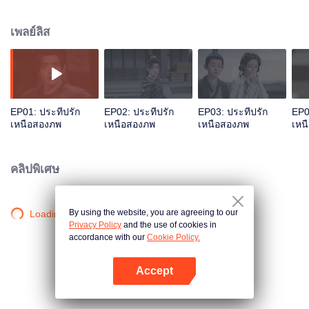
อมู่ก็รู้ถึงอดีตและปณิธานของต้วนซวี และต้วนซวีก็เห็นถึงความมานะและเดียวดาย
ของเฮ่อซือมู่ มนุษย์ที่อายุขัยไม่เกิน 100 และปีศาจที่ยังสาวแม้อายุ 400 ปี ต้าน
เพลย์ลิส
กระแสเวลาด้วยความรัก
EP01: ประทีปรัก
EP02: ประทีปรัก
EP03: ประทีปรัก
EP0
เหนือสองภพ
เหนือสองภพ
เหนือสองภพ
เหน
คลิปพิเศษ
By using the website, you are agreeing to our
Loading…
Privacy Policy
and the use of cookies in
accordance with our
Cookie Policy.
Accept
เปิด APP