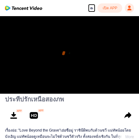
เปิด APP
th
ประทีปรักเหนือสองภพ
เรื่องย่อ: "Love Beyond the Grave"เฮ่อซือมู่ ราชินีผีพบกับต้วนซวี แม่ทัพน้อยโดย
บังเอิญ แม่ทัพน้อยดูเหมือนจะไม่ใช่ต้วนซวีตัวจริง ทั้งสองหยั่งเชิงกัน ในที่สุดเฮ่อซื
More