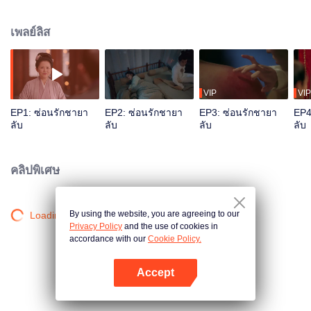
และเข้าใจผิดว่านางคืออนุรักของหัวหน้าโจรภูเขาหย่าง หลิ่วเหมียนถังที่ฟื้นขึ้นมา
จากอาการบาดเจ็บเข้าใจผิดว่าชุยสิงโจวคือ “ชุยจิ่ว” ผู้เป็นสามีตนเนื่องจากเสีย
เพลย์ลิส
ความทรงจำบางส่วนไป
VIP
VIP
EP1: ซ่อนรักชายา
EP2: ซ่อนรักชายา
EP3: ซ่อนรักชายา
EP4
ลับ
ลับ
ลับ
ลับ
คลิปพิเศษ
By using the website, you are agreeing to our
Loading…
Privacy Policy
and the use of cookies in
accordance with our
Cookie Policy.
Accept
เปิด APP