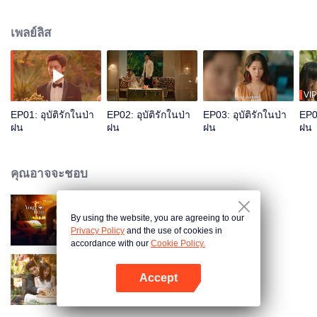
เพราะเธอมีความเกี่ยวข้องกับการตายของพี่ชายตน ทั้งสองจับพลัดจับผลูได้
แต่งงานกันโดยมีผู้หลักผู้ใหญ่ในท้องถิ่นเป็นประจักษ์พยาน ทั้งสองจึงได้เริ่มต้นเส้น
เพลย์ลิส
ทางโจมตีหัวใจ ชอบตอแยราวี แต่งงานก่อนรักทีหลัง คุณไล่ตามฉันก็หนี
VIP
EP01: อุบัติรักในป่า
EP02: อุบัติรักในป่า
EP03: อุบัติรักในป่า
EP04
ฝน
ฝน
ฝน
ฝน
คุณอาจจะชอบ
By using the website, you are agreeing to our
กับดักรักลวงใจ
Privacy Policy
and the use of cookies in
accordance with our
Cookie Policy.
Accept
สัญญาว่าจะไม่รัก
เปิด APP