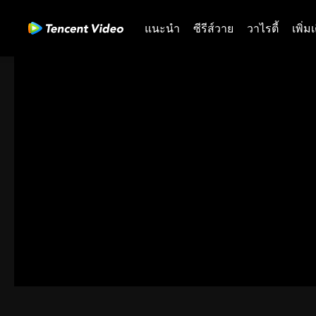
แนะนำ
ซีรีส์วาย
วาไรตี้
เพิ่ม