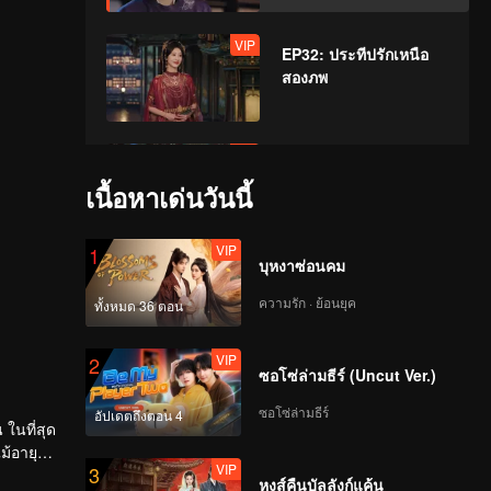
VIP
EP32: ประทีปรักเหนือ
สองภพ
VIP
EP33: ประทีปรักเหนือ
สองภพ
เนื้อหาเด่นวันนี้
VIP
1
บุหงาซ่อนคม
VIP
EP34: ประทีปรักเหนือ
สองภพ
ความรัก · ย้อนยุค
ทั้งหมด 36 ตอน
VIP
2
ซอโซ่ล่ามธีร์ (Uncut Ver.)
VIP
EP35: ประทีปรักเหนือ
สองภพ
ซอโซ่ล่ามธีร์
อัปเดตถึงตอน 4
 ในที่สุด
ม้อายุ
VIP
3
หงส์คืนบัลลังก์แค้น
VIP