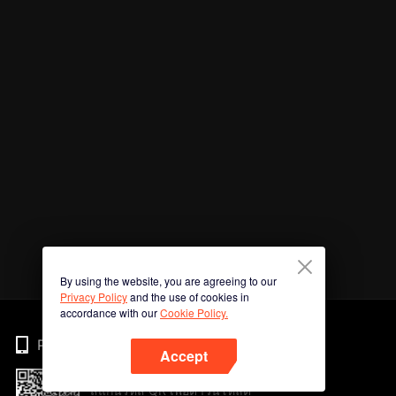
By using the website, you are agreeing to our
Privacy Policy
and the use of cookies in
accordance with our
Cookie Policy.
Phone
Accept
สแกนรหัส QR เพื่อดาวน์โหลด