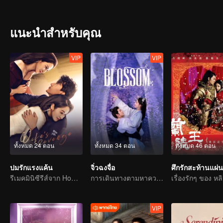
แนะนำสำหรับคุณ
VIP
VIP
ทั้งหมด 24 ตอน
ทั้งหมด 34 ตอน
ทั้งหมด 46 ตอน
ปมรักแรงแค้น
จิ่วฉงจื่อ
ศึกรักสะท้านแผ่น
รีเมคมินิซีรีส์จาก Home Temptation
การเดินทางตามหาความรักของเมิ่งจื่ออี้และหลี่อวิ๋นรุ่ย
VIP