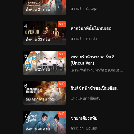
EP36: ประทีปรักเหนือ
สองภพ
ความรัก · ย้อนยุค
ทั้งหมด 21 ตอน
VIP
4
หากวินาทีนั้นไม่พบเธอ
VIP
EP37: ประทีปรักเหนือ
สองภพ
ความรัก · ดราม่า
ทั้งหมด 33 ตอน
VIP
5
เพราะรักนำทาง พาร์ท 2
VIP
EP38: ประทีปรักเหนือ
(Uncut Ver.)
สองภพ
ทั้งหมด 25 ตอน
เพราะรักนำทาง พาร์ท 2 (Uncut Ver.)
VIP
6
ฝืนลิขิตฟ้าข้าขอเป็นเซียน
VIP
EP39: ประทีปรักเหนือ
สองภพ
แนวแฟนตาซีลึกลับ
อัปเดตถึงตอน 152
VIP
7
ชายาเคียงหทัย
VIP
EP40: ประทีปรักเหนือ
สองภพ
ความรัก · ย้อนยุค
ทั้งหมด 40 ตอน