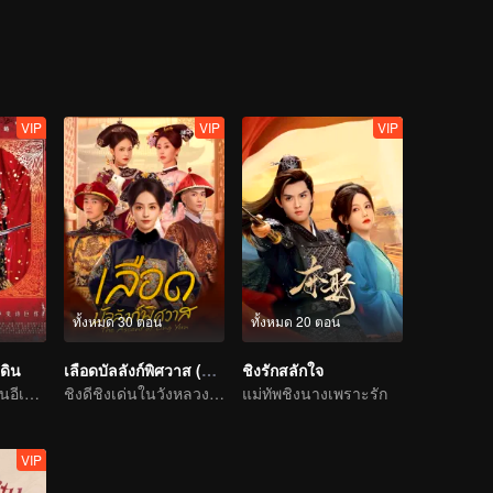
VIP
VIP
VIP
ทั้งหมด 30 ตอน
ทั้งหมด 20 ตอน
ดิน
เลือดบัลลังก์พิศวาส (พากย์ไทย)
ชิงรักสลักใจ
เรื่องรักๆ ของ หลินอีเฉินกับเฟิ๋งซ่าวเฟิง
ชิงดีชิงเด่นในวังหลวง! สตรีเด็ดเดี่ยวลุกขึ้นสู้
แม่ทัพชิงนางเพราะรัก
VIP