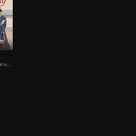
คุณหนูตกอับและชายในฝันร่วมกันพลิกคดี