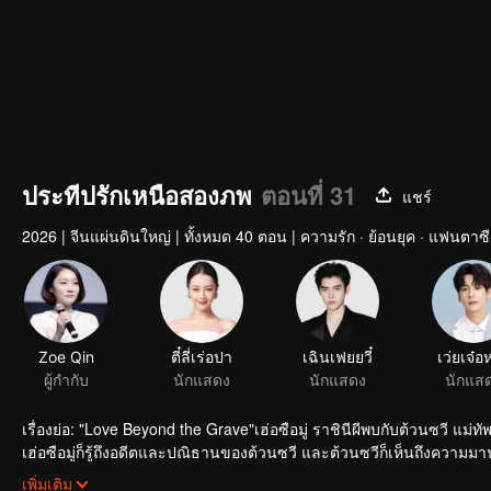
ประทีปรักเหนือสองภพ
ตอนที่ 31
แชร์
2026
|
จีนแผ่นดินใหญ่
|
ทั้งหมด 40 ตอน
|
ความรัก · ย้อนยุค · แฟนตาซี
เรื่องย่อ: "Love Beyond the Grave"เฮ่อซือมู่ ราชินีผีพบกับต้วนซวี แม่ทัพ
เฮ่อซือมู่ก็รู้ถึงอดีตและปณิธานของต้วนซวี และต้วนซวีก็เห็นถึงความมาน
400 ปี ต้านกระแสเวลาด้วยความรัก
เพิ่มเติม