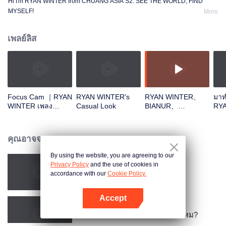
Hi I'm RYAN WINTER from CHUANG ASIA S2. SEE THE WORLD, FIND
MYSELF!
More
เพลย์ลิส
Focus Cam ｜RYAN
RYAN WINTER's
RYAN WINTER、
มาท
WINTER เพลง
Casual Look
BIANUR、
RYA
Theme Song
SMART、KK、YAO
กัน
CHUANG ASIA S2
ZIHAOOpen the red
envelopes in the
คุณอาจจะชอบ
New Year! Let's
witness the luck
By using the website, you are agreeing to our
together!
Privacy Policy
and the use of cookies in
รอยกัดนี้หวานนัก
accordance with our
Cookie Policy.
Accept
เปิด APP
สิบปีแห่งความฝัน – จะพบกันอีกไหม?