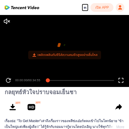
เปิด APP
th
เพลิดเพลินกับซีรีส์ความคมชัดสูงอย่างลื่นไหล
00:00:00
/
00:34:55
กลยุทธ์หัวใจปราบจอมเย็นชา
เรื่องย่อ: "To Get Master"เล่าถึงเรื่องราวของหลีซ่งเอ๋อร์หลงเข้าไปในโลกนิยาย “ข้า
เป็นใหญ่แต่เพียงผู้เดียว” ได้รู้จักกับจอมมารกู้ยวนโดยบังเอิญ นางใช้ทุกวิถีทางหนี
More