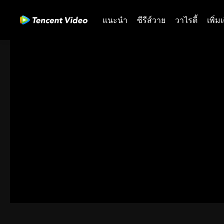
แนะนำ
ซีรีส์วาย
วาไรตี้
เพิ่ม