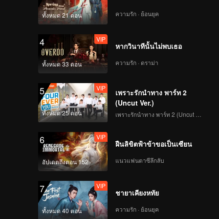
VIP
VIP
ความรัก · ย้อนยุค
ทั้งหมด 21 ตอน
201
202
VIP
4
VIP
VIP
หากวินาทีนั้นไม่พบเธอ
203
204
ความรัก · ดราม่า
ทั้งหมด 33 ตอน
VIP
VIP
205
206
VIP
5
เพราะรักนำทาง พาร์ท 2
(Uncut Ver.)
VIP
VIP
ทั้งหมด 25 ตอน
207
208
เพราะรักนำทาง พาร์ท 2 (Uncut Ver.)
VIP
6
VIP
VIP
ฝืนลิขิตฟ้าข้าขอเป็นเซียน
209
210
แนวแฟนตาซีลึกลับ
อัปเดตถึงตอน 152
VIP
7
ชายาเคียงหทัย
ความรัก · ย้อนยุค
ทั้งหมด 40 ตอน