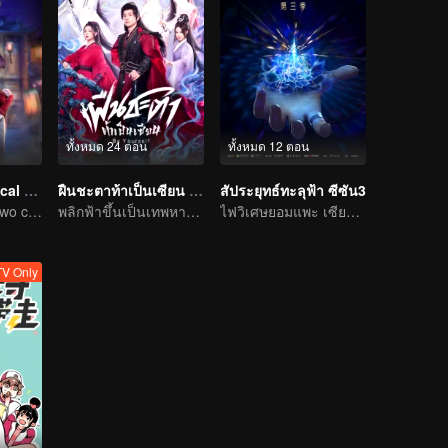
ทั้งหมด 24 ตอน
ทั้งหมด 12 ตอน
Chang'An Magical Street
ฝืนชะตาท้าเป็นเซียน (พากย์ไทย)
สัประยุทธ์ทะลุฟ้า ซีซัน3
One street and two circles, alternating day and night.
พลิกฟ้าขึ้นเป็นเทพหาใช่เรื่องพิสดารไม่
ไฟวิเศษยอมแพะ เซียวเหยียนรู้ซึ้งและใช้เป็นทักษะพุทธพิโรธบัวไฟ
V Only