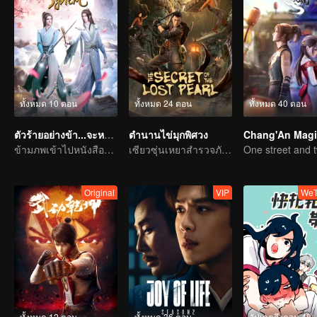
ทั้งหมด 10 ตอน
ทั้งหมด 24 ตอน
ทั้งหมด 40 ตอน
ตัวร้ายอย่างข้า...จะหนีเอาตัวรอดยังไงดี
ตำนานไข่มุกพิศวง
ข้ามภพเข้าไปหนังสือและเป็นนาง(นาย)ร้ายและโหดร้ายทารุณต่อพระเอก
เซียวซุ่นเหยาสำรวจภัยชิงสมบัติ ทำลายคำสาปโลหิต
Original
VIP
WeT
ทั้งหมด 12 ตอน
ทั้งหมด 36 ตอน
อัปเดตถึงตอน 48