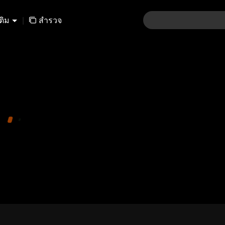
เติม
|
สำรวจ
01-30
31-60
61-90
91-120
121-15