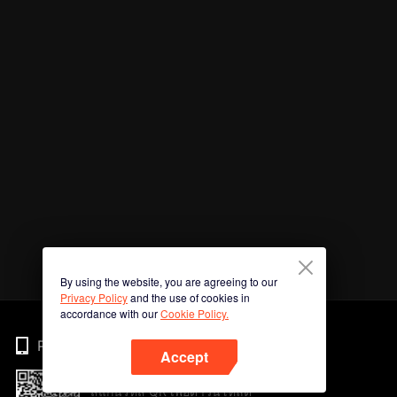
By using the website, you are agreeing to our
Privacy Policy
and the use of cookies in
accordance with our
Cookie Policy.
Phone
Accept
สแกนรหัส QR เพื่อดาวน์โหลด