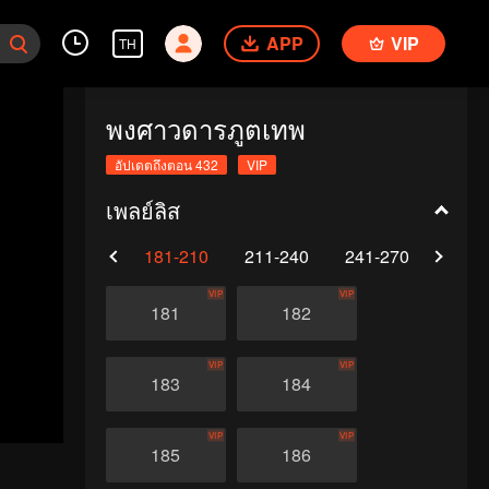
APP
VIP
TH
พงศาวดารภูตเทพ
อัปเดตถึงตอน 432
VIP
เพลย์ลิส
0
151-180
181-210
211-240
241-270
271-
VIP
VIP
181
182
VIP
VIP
183
184
VIP
VIP
185
186