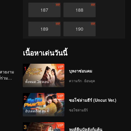
VIP
VIP
187
188
VIP
VIP
189
190
VIP
VIP
191
192
เนื้อหาเด่นวันนี้
VIP
VIP
193
194
VIP
1
บุหงาซ่อนคม
ี่สวยงาม
่ร่วม
ความรัก · ย้อนยุค
ทั้งหมด 36 ตอน
VIP
VIP
รที่ยิ่ง
195
196
VIP
2
ซอโซ่ล่ามธีร์ (Uncut Ver.)
VIP
VIP
197
198
ซอโซ่ล่ามธีร์
อัปเดตถึงตอน 4
VIP
VIP
199
200
VIP
3
หงส์คืนบัลลังก์แค้น