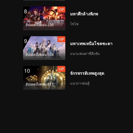
VIP
8
มหาศึกล้างพิภพ
ไซไฟ
อัปเดตถึงตอน 235
VIP
9
มหาเทพเหนือโชคชะตา
แนวแฟนตาซีลึกลับ
อัปเดตถึงตอน 534
VIP
10
จักรพรรดิเทพสูงสุด
แนวการต่อสู้
อัปเดตถึงตอน 611