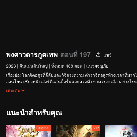
พงศาวดารภูตเทพ
ตอนที่ 197
แชร์
2023
|
จีนแผ่นดินใหญ่
|
ทั้งหมด 488 ตอน
|
แนวผจญภัย
เรื่องย่อ: โลกจิตอสูรที่ลี้ลับและวิจิตรงดงาม ตำราจิตอสูรห้วงเวลาที่ม
อ่อนโยน เซียวหนิงเอ๋อร์ที่แสนดื้อรั้นและอวดดี เขาควรจะเลือกอย่างไร
ฟันฝ่าความทุกข์ยาก ฝึกฝนวรยุทธ์ที่ล้ำเลิศที่สุด พลังแห่งจิตอสูรที่แข็งแกร่งท
เพิ่มเติม
ใหญ่ที่สุดให้จงได้!
แนะนำสำหรับคุณ
Original
VIP