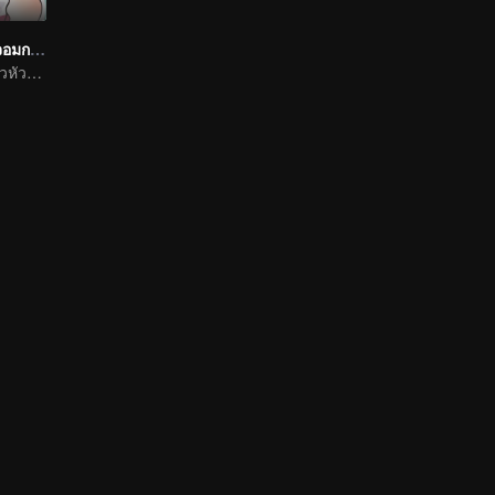
เสกให้หายพี่ชายจอมกวน
พี่ชายและน้องสาวหัวเราะท้องแข็งทุกวัน