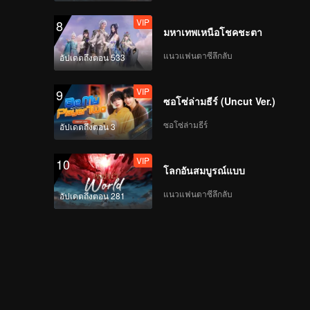
VIP
8
มหาเทพเหนือโชคชะตา
LYU | Focus Cam สเตจ
แรก CHUANG ASIA S2
แนวแฟนตาซีลึกลับ
อัปเดตถึงตอน 533
VIP
9
ซอโซ่ล่ามธีร์ (Uncut Ver.)
THI-O | Focus Cam ส
เตจแรก CHUANG ASIA
ซอโซ่ล่ามธีร์
อัปเดตถึงตอน 3
S2
VIP
10
โลกอันสมบูรณ์แบบ
SENA | Focus Cam ส
เตจแรก CHUANG ASIA
แนวแฟนตาซีลึกลับ
อัปเดตถึงตอน 281
S2
HIKARI | Focus Cam ส
เตจแรก CHUANG ASIA
S2