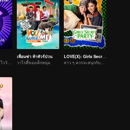
เพื่อนซ่า ท้าทัวร์ป่วน
LOVE(X): Girls Secret Party
เรียลลิตี้แนวเซอร์ไววัลไอดอลเกิร์ลกรุ๊ป
วาไรตี้ของเด็กหนุ่ม
สาว ๆ ควรจะสนุกกับชีวิตให้เต็มที่