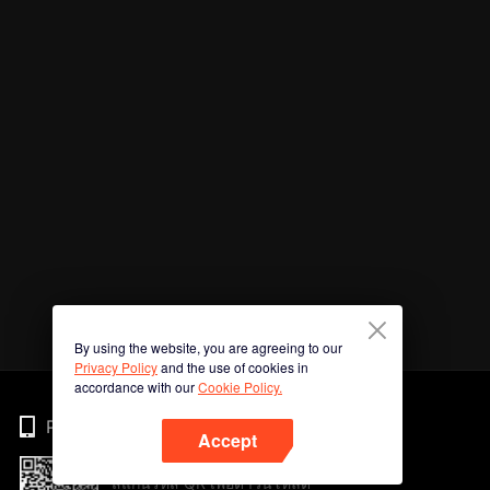
By using the website, you are agreeing to our
Privacy Policy
and the use of cookies in
accordance with our
Cookie Policy.
Phone
Accept
สแกนรหัส QR เพื่อดาวน์โหลด