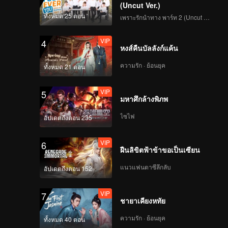
LU JUNXI | Focus
(Uncut Ver.)
Cam สเตจแรก
ทั้งหมด 25 ตอน
เพราะรักนำทาง พาร์ท 2 (Uncut Ver.)
CHUANG ASIA S2
VIP
4
หงส์คืนบัลลังก์แค้น
GUANMING | Focus
Cam สเตจแรก
ความรัก · ย้อนยุค
ทั้งหมด 21 ตอน
CHUANG ASIA S2
VIP
5
มหาศึกล้างพิภพ
KEVIN | Focus Cam ส
เตจแรก CHUANG ASIA
ไซไฟ
อัปเดตถึงตอน 235
S2
VIP
6
ฝืนลิขิตฟ้าข้าขอเป็นเซียน
LIZI | Focus Cam สเตจ
แรก CHUANG ASIA S2
แนวแฟนตาซีลึกลับ
อัปเดตถึงตอน 152
VIP
7
ชายาเคียงหทัย
SHEN | Focus Cam ส
เตจแรก CHUANG ASIA
ความรัก · ย้อนยุค
ทั้งหมด 40 ตอน
S2