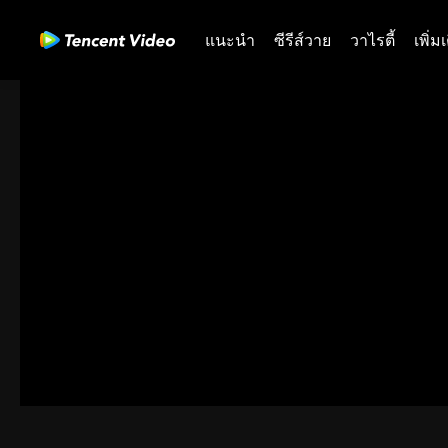
แนะนำ
ซีรีส์วาย
วาไรตี้
เพิ่ม