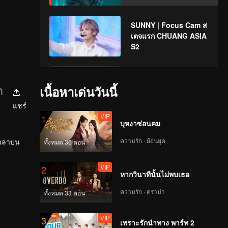
SUNNY | Focus Cam ส
เตจแรก CHUANG ASIA
S2
TATA | Focus Cam สเต
จแรก CHUANG ASIA
ต
เนื้อหาเด่นวันนี้
S2
แชร์
VIP
1
บุหงาซ่อนคม
XIONG | Focus Cam ส
เตจแรก CHUANG ASIA
ความรัก · ย้อนยุค
เวลาบน
ทั้งหมด 36 ตอน
S2
VIP
2
หากวินาทีนั้นไม่พบเธอ
DORN | Focus Cam ส
เตจแรก CHUANG ASIA
ความรัก · ดราม่า
ทั้งหมด 33 ตอน
S2
VIP
3
เพราะรักนำทาง พาร์ท 2