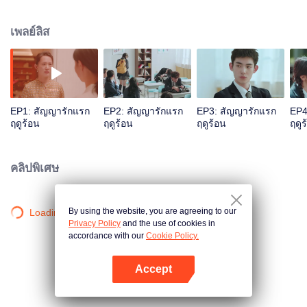
เข้ามาในบ้านของเขาอย่างไม่ได้ตั้งใจเพียงคนเดียว จากการขอร้องของคุณแม่
หาน ความรัก “การขอร้องอาการแพ้” ก็เริ่มต้นขึ้น ในขณะที่ชูเซี่ยกำลังรักษาอาการ
เพลย์ลิส
ป่วยให้หานชีลู่ก็ค่อย ๆ พบความลับของ “โรคประหลาด” ของหานชีลู่....
EP1: สัญญารักแรก
EP2: สัญญารักแรก
EP3: สัญญารักแรก
EP4
ฤดูร้อน
ฤดูร้อน
ฤดูร้อน
ฤดูร
คลิปพิเศษ
By using the website, you are agreeing to our
Loading…
Privacy Policy
and the use of cookies in
accordance with our
Cookie Policy.
Accept
เปิด APP