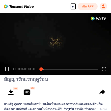
เปิด APP
th
00:00:00
/
00:08:50
สัญญารักแรกฤดูร้อน
หานชีลู่ คุณชายแสนเย็นชาที่ป่วยเป็น“โรคประหลาด”หากสัมผัสเพศตรงข้ามก็จะ
เกิดอาการแพ้ทันที แต่เขากลับไม่มีอาการแพ้กับอันชูเซี่ย สาวน้อยซินเดอเรลล่าที่
More