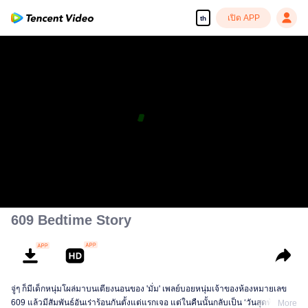
เปิด APP
th
609 Bedtime Story
จู่ๆ ก็มีเด็กหนุ่มโผล่มาบนเตียงนอนของ 'มั่ม' เพลย์บอยหนุ่มเจ้าของห้องหมายเลข
609 แล้วมีสัมพันธ์อันเร่าร้อนกันตั้งแต่แรกเจอ แต่ในคืนนั้นกลับเป็น ‘วันสุดท้าย’
More