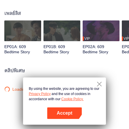
ของชีวิตดิว จากนั้นเหตุการณ์แปลกๆ ที่อธิบายไม่ได้ก็ตามมา มั่มเลือกที่จะเลี่ยง
ความคิดถึง ‘สัมผัส’ ของดิวด้วยการมีสัมพันธ์สวาทกับสาวๆ และเพื่อให้ล่วงเลย
เพลย์ลิส
‘เวลาเดิม’ นั้นด้วย แต่นั่นกลับยิ่งทำให้เขาคิดถึงเด็กหนุ่มในฝันมากขึ้น เขาจึงเค้น
สมองและเชื่อมโยงเหตุการณ์ต่างๆ จนในที่สุดก็ได้เจอกับ 'ดิว' เด็กหนุ่มผู้แบกรับ
ความคาดหวังของครอบครัว และค้นหาความจริงว่าใครคือคนที่ฆ่าดิวในคืนนั้น!
VIP
VIP
EP01A: 609
EP01B: 609
EP02A: 609
EP0
Bedtime Story
Bedtime Story
Bedtime Story
Bed
คลิปพิเศษ
By using the website, you are agreeing to our
Loading…
Privacy Policy
and the use of cookies in
accordance with our
Cookie Policy.
Accept
เปิด APP