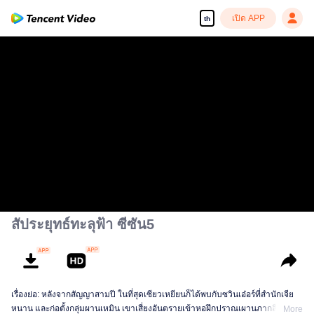
เปิด APP
th
สัประยุทธ์ทะลุฟ้า ซีซัน5
เรื่องย่อ: หลังจากสัญญาสามปี ในที่สุดเซียวเหยียนก็ได้พบกับซวินเอ๋อร์ที่สำนักเจีย
หนาน และก่อตั้งกลุ่มผานเหมิน เขาเสี่ยงอันตรายเข้าหอฝึกปราณเผานภากลืนกิน
More