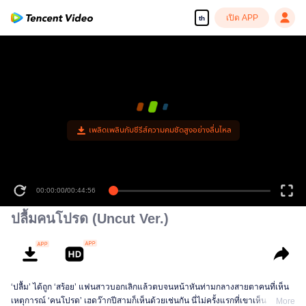
เปิด APP
th
เพลิดเพลินกับซีรีส์ความคมชัดสูงอย่างลื่นไหล
00:00:00
/
00:44:56
ปลื้มคนโปรด (Uncut Ver.)
‘ปลื้ม’ ได้ถูก ‘สร้อย’ แฟนสาวบอกเลิกแล้วตบจนหน้าหันท่ามกลางสายตาคนที่เห็น
เหตุการณ์ ‘คนโปรด’ เฮดว๊ากปีสามก็เห็นด้วยเช่นกัน นี่ไม่ครั้งแรกที่เขาเห็น ‘คนที่
More