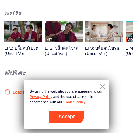
ตัวเองชอบ’ โดนผู้หญิงบอกเลิก ที่จริงต้องบอกว่าเขาเห็นจนชินตาเลยต่างหาก ถึงจะ
แปลกใจว่าทำไมพี่เขาคบใครไม่ได้นานผิดกับตัวเองที่ชอบเขามาเจ็ดปี แต่ก็ไม่มี
เพลย์ลิส
สิทธิ์ไปก้าวก่าย
VIP
VIP
VIP
EP1: ปลื้มคนโปรด
EP2: ปลื้มคนโปรด
EP3: ปลื้มคนโปรด
EP4
(Uncut Ver.)
(Uncut Ver.)
(Uncut Ver.)
(Unc
คลิปพิเศษ
By using the website, you are agreeing to our
Loading…
Privacy Policy
and the use of cookies in
accordance with our
Cookie Policy.
Accept
เปิด APP