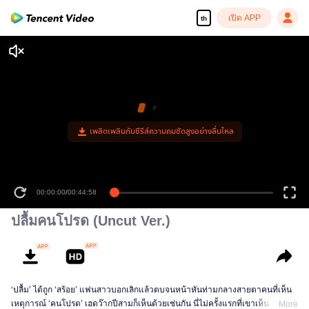
เปิด APP
th
เพลิดเพลินกับซีรีส์ความคมชัดสูงอย่างลื่นไหล
00:00:00
/
00:44:58
ปลื้มคนโปรด (Uncut Ver.)
‘ปลื้ม’ ได้ถูก ‘สร้อย’ แฟนสาวบอกเลิกแล้วตบจนหน้าหันท่ามกลางสายตาคนที่เห็น
เหตุการณ์ ‘คนโปรด’ เฮดว๊ากปีสามก็เห็นด้วยเช่นกัน นี่ไม่ครั้งแรกที่เขาเห็น ‘คนที่
More