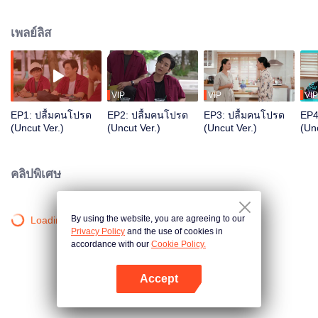
ตัวเองชอบ’ โดนผู้หญิงบอกเลิก ที่จริงต้องบอกว่าเขาเห็นจนชินตาเลยต่างหาก ถึงจะ
แปลกใจว่าทำไมพี่เขาคบใครไม่ได้นานผิดกับตัวเองที่ชอบเขามาเจ็ดปี แต่ก็ไม่มี
เพลย์ลิส
สิทธิ์ไปก้าวก่าย
VIP
VIP
VIP
EP1: ปลื้มคนโปรด
EP2: ปลื้มคนโปรด
EP3: ปลื้มคนโปรด
EP4
(Uncut Ver.)
(Uncut Ver.)
(Uncut Ver.)
(Unc
คลิปพิเศษ
By using the website, you are agreeing to our
Loading…
Privacy Policy
and the use of cookies in
accordance with our
Cookie Policy.
Accept
เปิด APP