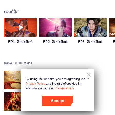
เรื่องในการฝึกฝนและต้องทนทุกข์กับการถูกเหยียดหยาม ด้วยโชคชะตาบันดาล
ร่างกายของเขาเกิดการเปลี่ยนแปลง จนพลิกชีวิตของตัวเองได้
เพลย์ลิส
VIP
VIP
EP1: ศึกปรปักษ์
EP2: ศึกปรปักษ์
EP3: ศึกปรปักษ์
E
คุณอาจจะชอบ
By using the website, you are agreeing to our
ศึกพิชิตสวรรค์
Privacy Policy
and the use of cookies in
accordance with our
Cookie Policy.
Accept
ตำนานเทพวานรสวรรค์
เปิด APP