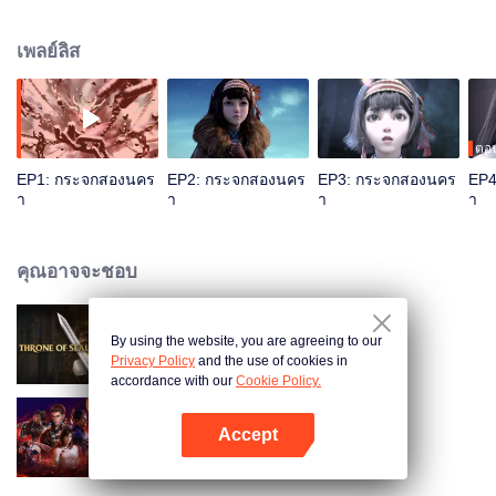
ศักดิ์สิทธิ์ ทั้งคู่จะทำให้อนาคตของดินแดนเมฆาเปลี่ยนไปอย่างไร มีความลับอะไรที่
ซ่อนอยู่เพื่อรอการค้นหา
เพลย์ลิส
ตอ
EP1: กระจกสองนคร
EP2: กระจกสองนคร
EP3: กระจกสองนคร
EP4
า
า
า
า
คุณอาจจะชอบ
By using the website, you are agreeing to our
ผนึกเทพบัลลังก์ราชันย์
Privacy Policy
and the use of cookies in
accordance with our
Cookie Policy.
Accept
มหาศึกล้างพิภพ
เปิด APP