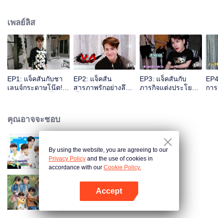
WeTV
เพลย์ลิส
EP1: แจ็คสันกับชา
EP2: แจ็คสัน
EP3: แจ็คสันกับ
EP4
เลนจ์กระดาษโน๊ต!
สารภาพรักอย่างลึก
ภารกิจแต่งประโยค
การ
และท่าเต้นสุดจี๊ดใน
ซึ้งกับ...?
คำศัพท์ และชาเลนจ์
หนุ่
ยิม
ทำหน้าให้เซ็กซี่!
คุณอาจจะชอบ
By using the website, you are agreeing to our
CHUANG 2021: Practice Room
Privacy Policy
and the use of cookies in
accordance with our
Cookie Policy.
Accept
We Grew Up
เปิด APP