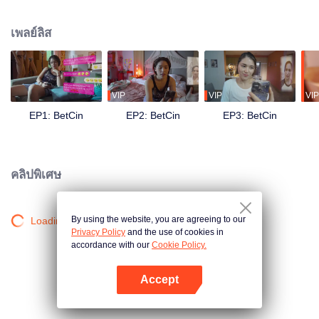
อย่างไรเป็นอย่างดี ข้อความที่มาในเวลาที่แปลกประหลาดถึงพวกเขา: คุณได้รับ
การเลือกเป็นหนึ่งในคู่รักที่ข้างนอกมองเป็นแนวโน้มที่ประสงค์จะให้ไว้ในรอบรอง
เพลย์ลิส
สุดท้าย วางเดิมพันคืออะไร? 10 ล้านเปโซเงินสดและรางวัลอื่น ๆ ที่หลากหลาย!
พวกเขาต้องการเงินนี้ แต่พวกเขาสามารถทำปลอมจนคู่รักที่เหนือความสามารถ
ของพวกเขาหรือไม่ ทุกคนที่ Umami ถูกใจ แบ่งปัน แสดงความคิดเห็นในเนื้อหาสื่อ
สังคมของพวกเขาทุกชิ้น?พวกเขายังสามารถทนต่อสิ่งที่คู่ขนานเขาบ้าไปหรือไม่
การแข่งขันนี้จะเป็นการทำให้ความสัมพันธ์ของพวกเขาที่ยังเป็นอะไรอยู่แล้วยุ่งยาก
VIP
VIP
VIP
ยิ่งขึ้นอีกมั้ย?
EP1: BetCin
EP2: BetCin
EP3: BetCin
คลิปพิเศษ
By using the website, you are agreeing to our
Loading…
Privacy Policy
and the use of cookies in
accordance with our
Cookie Policy.
Accept
เปิด APP