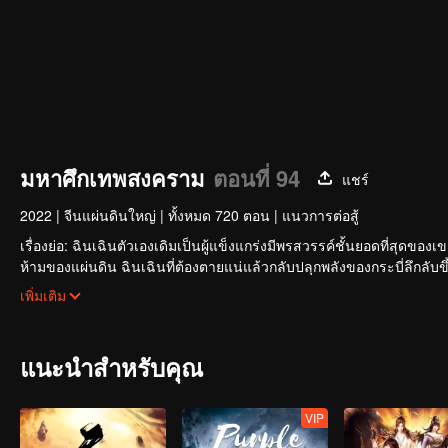
มหาศึกเทพสงคราม
ตอนที่ 94
แชร์
2022
|
จีนแผ่นดินใหญ่
|
ทั้งหมด 720 ตอน
|
แนวการต่อสู้
เรื่องย่อ: ฉินเฉินตัวเองเดิมเป็นผู้แข็งแกร่งมีพรสวรรค์ชั้นยอดที่สุด
ห้ามของแผ่นดิน ฉินเฉินที่ต้องตายแน่แล้วกลับปลุกพลังของกระบี่ลึกลับขึ
หนุ่มน้อยคนหนึ่งที่ชื่อเดียวกันสืบต่อปณิธานของฉินเฉิน ในฐานะหลานรั
เพิ่มเติม
ลูกจึงถูกปฏิบัติด้วยอย่างเย็นชาในจวนอ๋องติ้งอู่และต้องพึ่งพากันเพื่อเอา
ฉินเฉินจึงตัดสินใจแบกภาระใหญ่หลวงในการปกป้องแคว้นทั้งห้าของใต้หล้า
แนะนำสำหรับคุณ
VIP