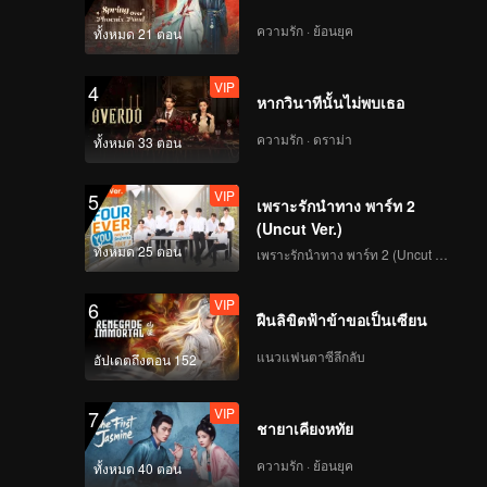
VIP
VIP
ความรัก · ย้อนยุค
ทั้งหมด 21 ตอน
114
115
VIP
4
VIP
VIP
หากวินาทีนั้นไม่พบเธอ
116
117
ความรัก · ดราม่า
ทั้งหมด 33 ตอน
VIP
VIP
118
119
VIP
5
เพราะรักนำทาง พาร์ท 2
(Uncut Ver.)
VIP
120
ทั้งหมด 25 ตอน
เพราะรักนำทาง พาร์ท 2 (Uncut Ver.)
VIP
6
ฝืนลิขิตฟ้าข้าขอเป็นเซียน
แนวแฟนตาซีลึกลับ
อัปเดตถึงตอน 152
VIP
7
ชายาเคียงหทัย
ความรัก · ย้อนยุค
ทั้งหมด 40 ตอน