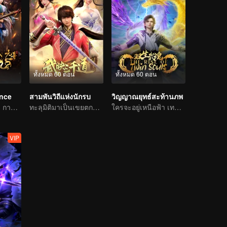
ทั้งหมด 60 ตอน
ทั้งหมด 60 ตอน
ince
สามพันวิถีแห่งนักรบ
วิญญาณยุทธ์สะท้านภพ
กระแสน้ำเปลี่ยน: การผจญภัยของนักเขียนหนุ่ม
ทะลุมิติมาเป็นเขยตกอับ พลิกชะตาในโลกใหม่
ใครจะอยู่เหนือฟ้า เทพนักรบไร้เทียมทาน
VIP