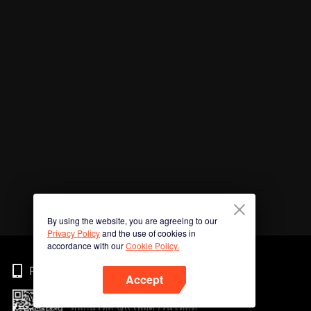
By using the website, you are agreeing to our
Privacy Policy
and the use of cookies in
accordance with our
Cookie Policy.
Phone
Accept
สแกนรหัส QR เพื่อดาวน์โหลด