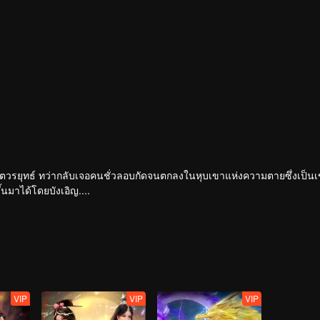
ของเขตวรยุทธ์ ทว่ากลับเจอคนชั่วลอบกัดจนตกลงในหุบเขาแห่งความตายซึ่งเป็น
้นมาได้โดยบังเอิญ....
กของอ๋องติ้งอู่เทพทหารแห่งแคว้นต้าฉิน ทว่าประวัติของบิดานั้นเป็นปริศนา
ตัวรอด เพื่อจะเขียนตำนานผู้แข็งแกร่งในอดีตขึ้นใหม่ และเพื่อปกป้องทุกสิ่งที่
 และก้าวสู่เส้นทางแห่งวรยุทธ์อีกครั้งหนึ่ง
VIP
VIP
VIP