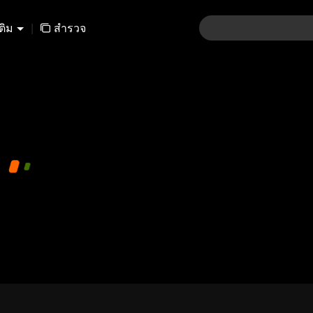
เติม
|
สำรวจ
01-30
31-60