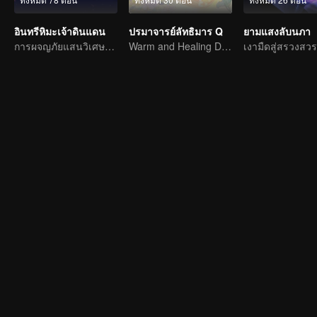
อินทรีหิมะเจ้าดินแดน
ปรมาจารย์ลัทธิมาร Q
ยามแสงลับนภา
การผจญภัยแสนวิเศษและอุปสรรคของเด็กหนุ่มเริ่มต้นขึ้นอีกครั้ง
Warm and Healing Daily Life