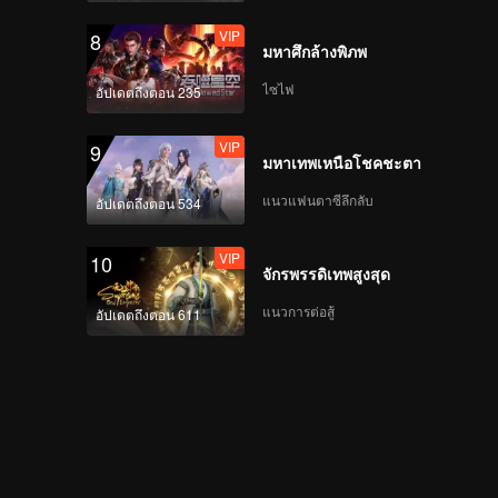
VIP
8
มหาศึกล้างพิภพ
ไซไฟ
อัปเดตถึงตอน 235
VIP
9
มหาเทพเหนือโชคชะตา
แนวแฟนตาซีลึกลับ
อัปเดตถึงตอน 534
VIP
10
จักรพรรดิเทพสูงสุด
แนวการต่อสู้
อัปเดตถึงตอน 611