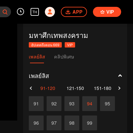
APP
VIP
TH
มหาศึกเทพสงคราม
อัปเดตถึงตอน 669
VIP
เพลย์ลิส
คลิปพิเศษ
เพลย์ลิส
61-90
91-120
121-150
151-180
181-
91
92
93
94
95
96
97
98
99