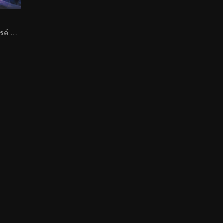
เงามืดสู่สรวงสวรรค์ แผดเผาวิญญาณพิทักษ์ความดี