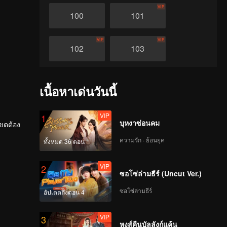
VIP
100
101
VIP
VIP
102
103
VIP
VIP
104
105
เนื้อหาเด่นวันนี้
VIP
VIP
106
107
VIP
1
บุหงาซ่อนคม
เขตต้อง
ความรัก · ย้อนยุค
VIP
VIP
ทั้งหมด 36 ตอน
 สองแม่
108
109
ตนเองรัก
VIP
2
ซอโซ่ล่ามธีร์ (Uncut Ver.)
VIP
VIP
110
111
ซอโซ่ล่ามธีร์
อัปเดตถึงตอน 4
VIP
VIP
112
113
VIP
3
หงส์คืนบัลลังก์แค้น