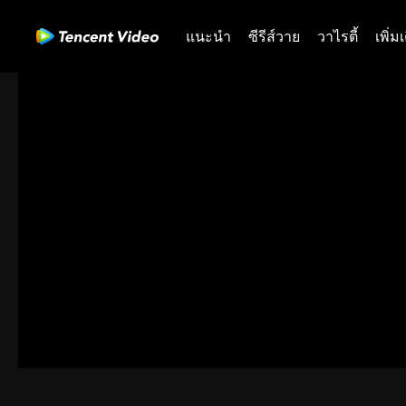
แนะนำ
ซีรีส์วาย
วาไรตี้
เพิ่ม