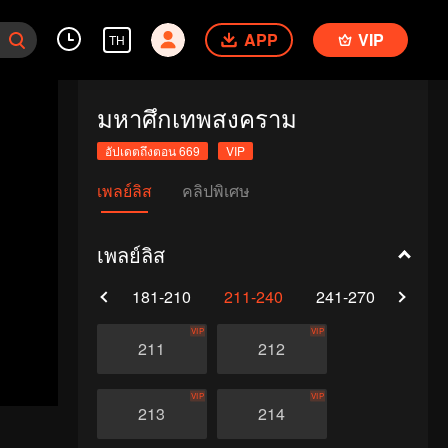
APP
VIP
TH
มหาศึกเทพสงคราม
อัปเดตถึงตอน 669
VIP
เพลย์ลิส
คลิปพิเศษ
เพลย์ลิส
0
151-180
181-210
211-240
241-270
271-
VIP
VIP
211
212
VIP
VIP
213
214