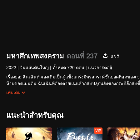
มหาศึกเทพสงคราม
ตอนที่ 237
แชร์
2022
|
จีนแผ่นดินใหญ่
|
ทั้งหมด 720 ตอน
|
แนวการต่อสู้
เรื่องย่อ: ฉินเฉินตัวเองเดิมเป็นผู้แข็งแกร่งมีพรสวรรค์ชั้นยอดที่สุด
ห้ามของแผ่นดิน ฉินเฉินที่ต้องตายแน่แล้วกลับปลุกพลังของกระบี่ลึกลับขึ
หนุ่มน้อยคนหนึ่งที่ชื่อเดียวกันสืบต่อปณิธานของฉินเฉิน ในฐานะหลานรั
เพิ่มเติม
ลูกจึงถูกปฏิบัติด้วยอย่างเย็นชาในจวนอ๋องติ้งอู่และต้องพึ่งพากันเพื่อเอา
ฉินเฉินจึงตัดสินใจแบกภาระใหญ่หลวงในการปกป้องแคว้นทั้งห้าของใต้หล้า
แนะนำสำหรับคุณ
VIP