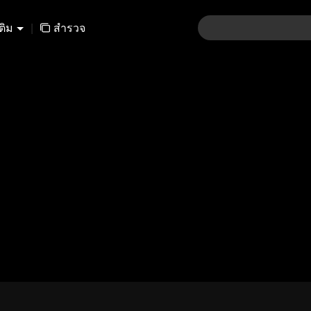
เติม
|
สำรวจ
01-30
31-60
61-90
91-120
121-15