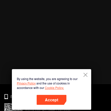
By using the website, you are agreeing to our
Privacy Policy
and the use of cookies in
accordance with our
Cookie Policy.
Phone
Accept
สแกนรหัส QR เพื่อดาวน์โหลด