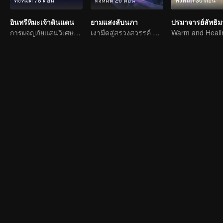
อินทรีหิมะเจ้าดินแดน
ยามแสงลับนภา
ปรมาจารย์ลัทธิ
การผจญภัยแสนวิเศษและอุปสรรคของเด็กหนุ่มเริ่มต้นขึ้นอีกครั้ง
เงามืดสู่สรวงสวรรค์ แผดเผาวิญญาณพิทักษ์ความดี