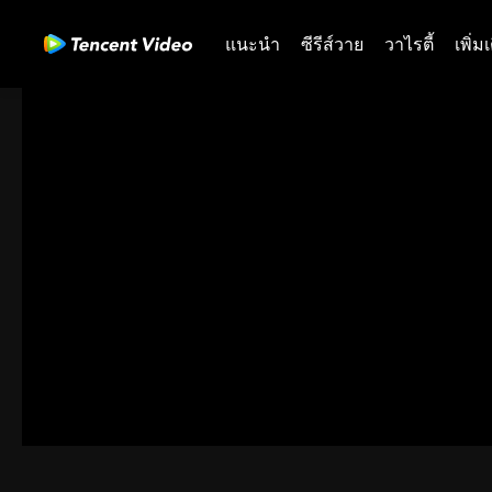
แนะนำ
ซีรีส์วาย
วาไรตี้
เพิ่ม