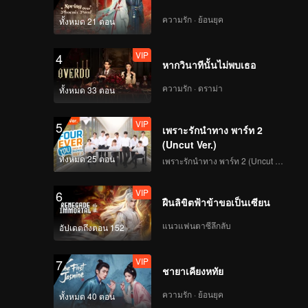
VIP
VIP
ความรัก · ย้อนยุค
ทั้งหมด 21 ตอน
229
230
VIP
4
VIP
VIP
หากวินาทีนั้นไม่พบเธอ
231
232
ความรัก · ดราม่า
ทั้งหมด 33 ตอน
VIP
VIP
233
234
VIP
5
เพราะรักนำทาง พาร์ท 2
(Uncut Ver.)
VIP
VIP
235
236
ทั้งหมด 25 ตอน
เพราะรักนำทาง พาร์ท 2 (Uncut Ver.)
VIP
6
VIP
VIP
ฝืนลิขิตฟ้าข้าขอเป็นเซียน
237
238
แนวแฟนตาซีลึกลับ
อัปเดตถึงตอน 152
VIP
VIP
239
240
VIP
7
ชายาเคียงหทัย
ความรัก · ย้อนยุค
ทั้งหมด 40 ตอน