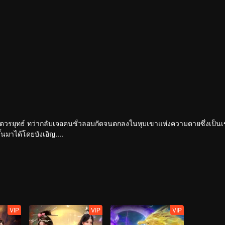
ของเขตวรยุทธ์ ทว่ากลับเจอคนชั่วลอบกัดจนตกลงในหุบเขาแห่งความตายซึ่งเป็น
้นมาได้โดยบังเอิญ....
กของอ๋องติ้งอู่เทพทหารแห่งแคว้นต้าฉิน ทว่าประวัติของบิดานั้นเป็นปริศนา
ตัวรอด เพื่อจะเขียนตำนานผู้แข็งแกร่งในอดีตขึ้นใหม่ และเพื่อปกป้องทุกสิ่งที่
 และก้าวสู่เส้นทางแห่งวรยุทธ์อีกครั้งหนึ่ง
VIP
VIP
VIP