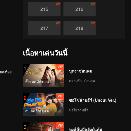
VIP
VIP
215
216
VIP
VIP
217
218
VIP
VIP
219
220
เนื้อหาเด่นวันนี้
VIP
VIP
221
222
VIP
1
บุหงาซ่อนคม
เขตต้อง
ความรัก · ย้อนยุค
VIP
VIP
ทั้งหมด 36 ตอน
 สองแม่
223
224
ตนเองรัก
VIP
2
ซอโซ่ล่ามธีร์ (Uncut Ver.)
VIP
VIP
225
226
ซอโซ่ล่ามธีร์
อัปเดตถึงตอน 4
VIP
VIP
227
228
VIP
3
หงส์คืนบัลลังก์แค้น