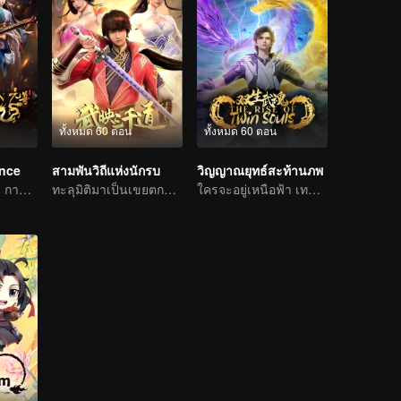
ทั้งหมด 60 ตอน
ทั้งหมด 60 ตอน
ince
สามพันวิถีแห่งนักรบ
วิญญาณยุทธ์สะท้านภพ
กระแสน้ำเปลี่ยน: การผจญภัยของนักเขียนหนุ่ม
ทะลุมิติมาเป็นเขยตกอับ พลิกชะตาในโลกใหม่
ใครจะอยู่เหนือฟ้า เทพนักรบไร้เทียมทาน