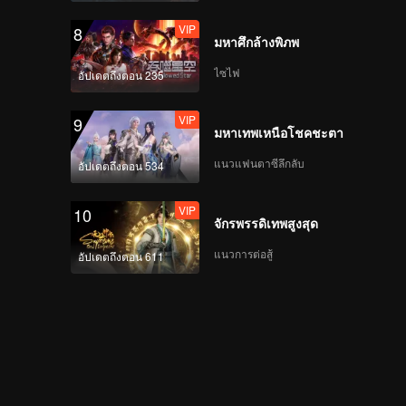
VIP
8
มหาศึกล้างพิภพ
ไซไฟ
อัปเดตถึงตอน 235
VIP
9
มหาเทพเหนือโชคชะตา
แนวแฟนตาซีลึกลับ
อัปเดตถึงตอน 534
VIP
10
จักรพรรดิเทพสูงสุด
แนวการต่อสู้
อัปเดตถึงตอน 611