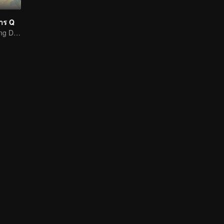
มาร Q
Warm and Healing Daily Life