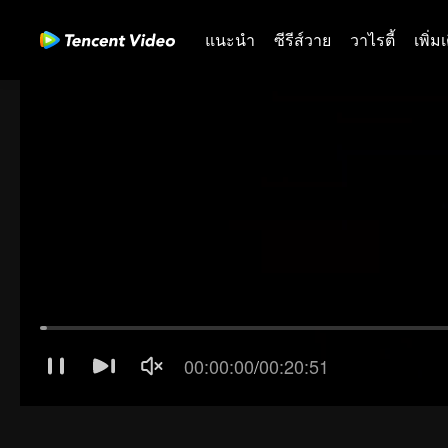
แนะนำ
ซีรีส์วาย
วาไรตี้
เพิ่ม