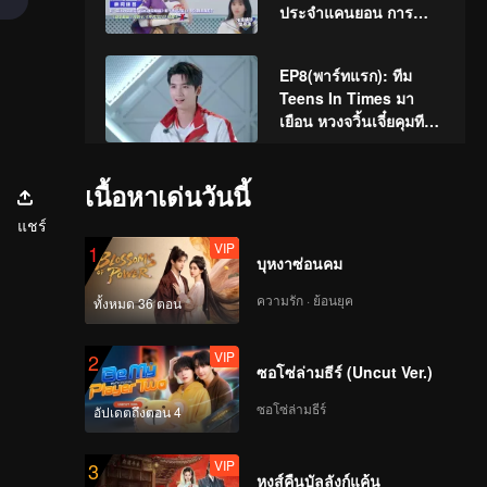
ประจำแคนยอน การ
ท้าทายฝีมือการแสดงเกิด
ขึ้นอีกครั้ง!
EP8(พาร์ทแรก): ทีม
Teens In Times มา
เยือน หวงจวิ้นเจี๋ยคุมทีม
อย่าง "หัวร้อน"!
EP8(พาร์ทกลาง): โจวเค
เนื้อหาเด่นวันนี้
ออวี่ "หลัน" คิลเรียบ
แชร์
KSG จะถูกพลิกเกม!
VIP
1
บุหงาซ่อนคม
EP8(พาร์ทจบ): แมตช์พอ
ความรัก · ย้อนยุค
ทั้งหมด 36 ตอน
ยต์ KSG หมดทางถอย
Teens In Times ร่วม
VIP
2
วิจารณ์การแข่งขัน!
ซอโซ่ล่ามธีร์ (Uncut Ver.)
VIP
(รีวิวเกมก่อนหน้า)EP8:
ซอโซ่ล่ามธีร์
อัปเดตถึงตอน 4
เจาะลึกเรื่องราวการยืน
หยัดของหลี่อี้ทีม688
VIP
3
หงส์คืนบัลลังก์แค้น