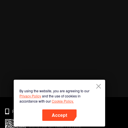
By using the website, you are agreeing to our
Privacy Policy
and the use of cookies in
accordance with our
Cookie Policy.
Phone
Accept
สแกนรหัส QR เพื่อดาวน์โหลด