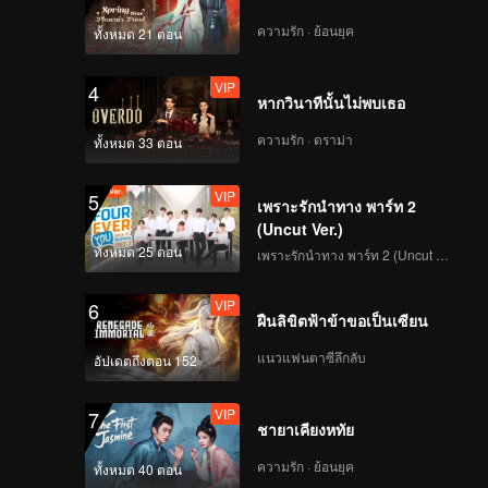
VIP
ราชาแห่งหุบเขา EP8:
ความรัก · ย้อนยุค
ทั้งหมด 21 ตอน
หลินโม่แข่งบีบอยกับโจว
เจิ้นหนานจนหวงจวิ้นเจี๋ย
VIP
4
ขำเข่าทรุด
หากวินาทีนั้นไม่พบเธอ
EP9(พาร์ทแรก): ทีม AG
ความรัก · ดราม่า
ทั้งหมด 33 ตอน
เปลี่ยนตำแหน่งการเล่น
ไม่ให้จำเจ Teens In
VIP
5
Times เตรียมออกโรง
เพราะรักนำทาง พาร์ท 2
แล้ว!
(Uncut Ver.)
EP9(พาร์ทกลาง):
ทั้งหมด 25 ตอน
เพราะรักนำทาง พาร์ท 2 (Uncut Ver.)
Teens In Times
ออกโรง ทั่วทั้งแคนยอน
VIP
6
แทบคลุ้มคลั่ง!
ฝืนลิขิตฟ้าข้าขอเป็นเซียน
EP9 (พาร์ทจบ): พลัง
แนวแฟนตาซีลึกลับ
อัปเดตถึงตอน 152
สามัคคี TNT พุ่งทะลัก
หม่าเจียฉีไล่ตะบันหลิน
VIP
7
เกิงซิน!
ชายาเคียงหทัย
VIP
(รีวิวเกมก่อนหน้า)EP9:
ความรัก · ย้อนยุค
ทั้งหมด 40 ตอน
โจวเคออวี่ระลึกถึงเส้น