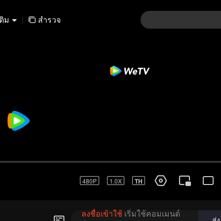
เติม
|
สำรวจ