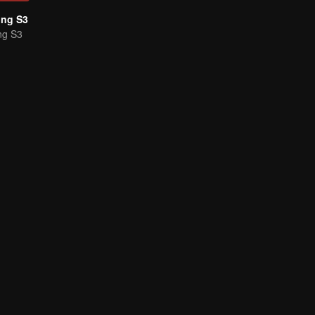
ing S3
ng S3