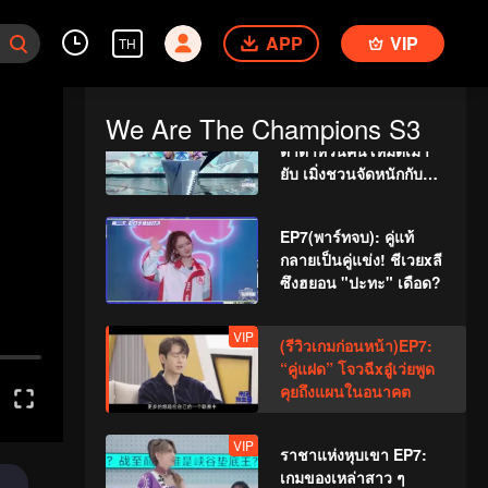
EP7(พาร์ทแรก): โจวเค
APP
ออวี่เปิด “ศึกล้างแค้น”
VIP
TH
อ๋าวจื่ออี้อีกครั้ง!
We Are The Champions S3
EP7(พาร์ทกลาง): จาง
ต้าต้าหวนคืนโหมดเม้า
ยับ เมิ่งชวนจัดหนักกับโจ
วเจิ้นหนาน!
EP7(พาร์ทจบ): คู่แท้
กลายเป็นคู่แข่ง! ชีเวยxลี
ซึงฮยอน "ปะทะ" เดือด?
VIP
(รีวิวเกมก่อนหน้า)EP7:
“คู่แฝด” โจวฉีxอู๋เว่ยพูด
คุยถึงแผนในอนาคต
VIP
ราชาแห่งหุบเขา EP7:
เกมของเหล่าสาว ๆ