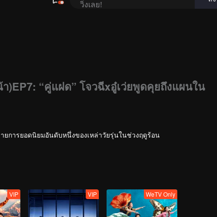
น้า)EP7: “คู่แฝด” โจวฉีxอู๋เว่ยพูดคุยถึงแผนใน
ายการยอดนิยมอันดับหนึ่งของเหล่าวัยรุ่นในช่วงฤดูร้อน
VIP
VIP
WeTV Only