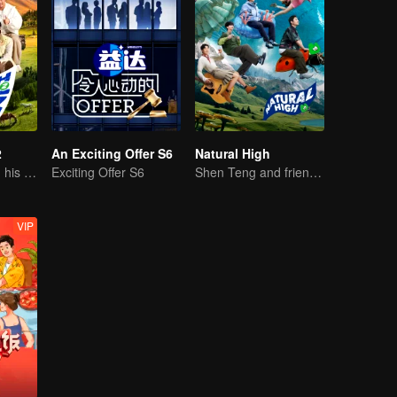
2
An Exciting Offer S6
Natural High
Sheng Teng and his friends come back with high spirits
Exciting Offer S6
Shen Teng and friends' happy outing
VIP