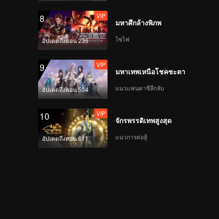
ทางของ "ราชาป่า"
VIP
8
ตลอดทั้ง 3 ซีซันที่ผ่านมา
มหาศึกล้างพิภพ
VIP
ย้อนการแข่งรอบรอง
ไซไฟ
อัปเดตถึงตอน 235
ชนะเลิศ(พาร์ทแรก) : ทีม
AG ปะทะทีมจิ่วเจ๋อ
VIP
9
มหาเทพเหนือโชคชะตา
VIP
ย้อนการแข่งรอบรอง
แนวแฟนตาซีลึกลับ
อัปเดตถึงตอน 534
ชนะเลิศ(พาร์ทจบ) :ทีม
จิ่วเจ๋อปะทะทีมหมาป่า
VIP
10
ฉงชิ่ง
จักรพรรดิเทพสูงสุด
VIP
ราชาแห่งหุบเขา EP9:
แนวการต่อสู้
อัปเดตถึงตอน 611
แวร์วูฟแสนสนุก!
กิจกรรมกลุ่มของสโมสร
มีแต่เรื่องให้ติดตาม
VIP
EP10(พาร์ทแรก): หยาง
มี่เสิ่นเถิงปะทะเดือดที่
แคนยอน TNT คัมแบ็ก!