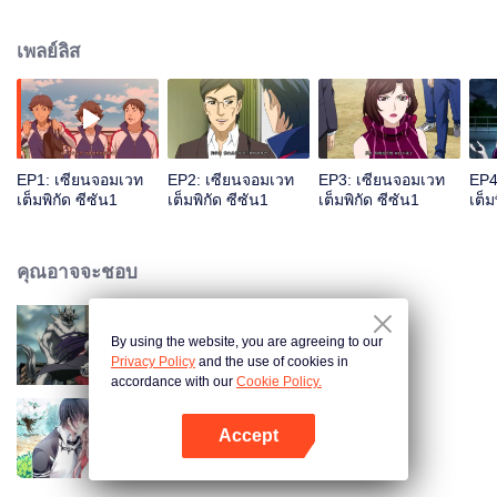
ต้องเป็นจอมเวทย์ที่เก่งกล้าและโดเด่นเหนือใคร จากโลกแห่งวิทยาศาสตร์ จู่ๆก็ได้
กลายเป็นโลกแห่งเวทย์มนต์ มั่วฝานจะใช้ชีวิตในโลกนี้ต่อไปอย่างไร เขาจะ
เพลย์ลิส
สามารถเป็นจอมเวทย์แนวหน้าของโลกนี้ได้หรือไม่ โปรดติดตาม...
EP1: เซียนจอมเวท
EP2: เซียนจอมเวท
EP3: เซียนจอมเวท
EP4
เต็มพิกัด ซีซัน1
เต็มพิกัด ซีซัน1
เต็มพิกัด ซีซัน1
เต็ม
คุณอาจจะชอบ
By using the website, you are agreeing to our
เซียนจอมเวทเต็มพิกัด ซีซัน2
Privacy Policy
and the use of cookies in
accordance with our
Cookie Policy.
Accept
สามีแห่งชาตินำกลับบ้าน SS1
เปิด APP