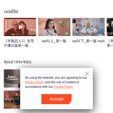
圈、工作圈、生活圈，最终呈现出不同的社交关系与情感发展。
เพลย์ลิส
VIP
《半熟恋人2》先导
ep01上_第一版
ep01下_第一版.mp4
《
片播出版第一版
第
版.
คุณอาจจะชอบ
By using the website, you are agreeing to our
Love actually
Privacy Policy
and the use of cookies in
accordance with our
Cookie Policy.
Accept
Heart Signal S6
เปิด APP