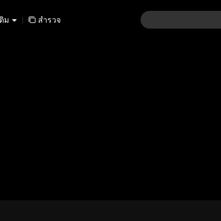
เติม
|
สำรวจ