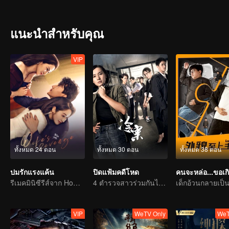
แนะนำสำหรับคุณ
VIP
ทั้งหมด 24 ตอน
ทั้งหมด 30 ตอน
ทั้งหมด 38 ตอน
ปมรักแรงแค้น
ปิดแฟ้มคดีโหด
รีเมคมินิซีรีส์จาก Home Temptation
4 ตำรวจสาวร่วมกันไขความจริง ของปริศนาคดีโหด ซ่อนเงื่อน
VIP
WeTV Only
WeT