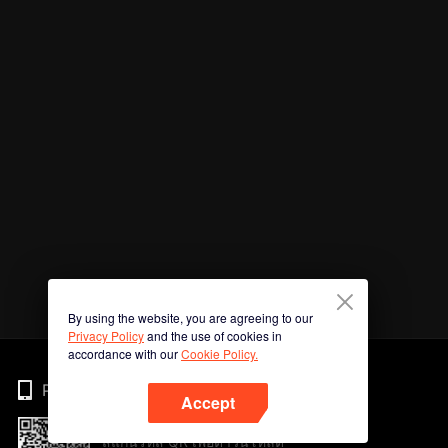
By using the website, you are agreeing to our
Privacy Policy
and the use of cookies in
accordance with our
Cookie Policy.
Phone
Accept
สแกนรหัส QR เพื่อดาวน์โหลด