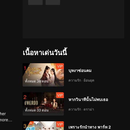
เนื้อหาเด่นวันนี้
VIP
1
บุหงาซ่อนคม
ความรัก · ย้อนยุค
ทั้งหมด 36 ตอน
VIP
2
หากวินาทีนั้นไม่พบเธอ
ความรัก · ดราม่า
ทั้งหมด 33 ตอน
 her
 more
VIP
3
เพราะรักนำทาง พาร์ท 2