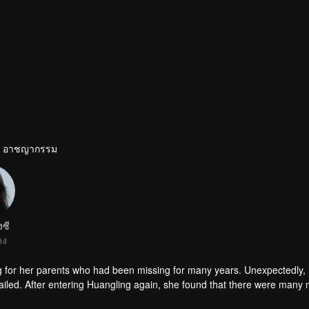
· อาชญากรรม
งซี
ดง
g for her parents who had been missing for many years. Unexpectedly,
iled. After entering Huangling again, she found that there were many
accident.