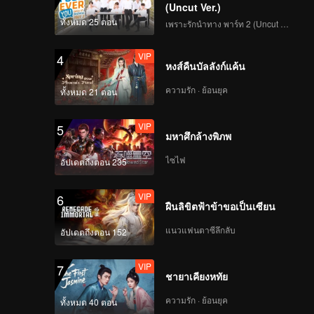
(Uncut Ver.)
ทั้งหมด 25 ตอน
เพราะรักนำทาง พาร์ท 2 (Uncut Ver.)
VIP
4
หงส์คืนบัลลังก์แค้น
ความรัก · ย้อนยุค
ทั้งหมด 21 ตอน
VIP
5
มหาศึกล้างพิภพ
ไซไฟ
อัปเดตถึงตอน 235
VIP
6
ฝืนลิขิตฟ้าข้าขอเป็นเซียน
แนวแฟนตาซีลึกลับ
อัปเดตถึงตอน 152
VIP
7
ชายาเคียงหทัย
ความรัก · ย้อนยุค
ทั้งหมด 40 ตอน