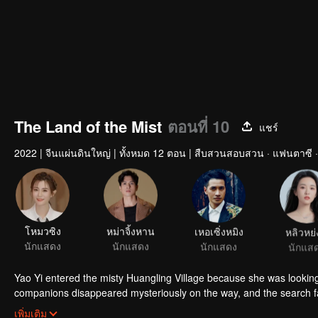
The Land of the Mist
ตอนที่ 10
แชร์
2022
|
จีนแผ่นดินใหญ่
|
ทั้งหมด 12 ตอน
|
สืบสวนสอบสวน · แฟนตาซี 
โหมวซิง
หม่าจิ้งหาน
เหอเซิ่งหมิง
หลิวหย่
นักแสดง
นักแสดง
นักแสดง
นักแส
Yao Yi entered the misty Huangling Village because she was lookin
companions disappeared mysteriously on the way, and the search fa
people in the village, and these people seemed to be related to an 
เพิ่มเติม