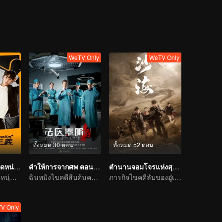
WeTV Only
WeTV Only
ทั้งหมด 30 ตอน
ทั้งหมด 52 ตอน
คนจะหล่อ...ขอเกิดหน่อย
คำให้การจากศพ ตอนผู้รอดชีวิต
ตำนานจอมโจรแห่งสุสานทะเลทราย
เด็กอ้วนกลายเป็นหนุ่มหล่อในร่างเดียวกัน
ฉินหมิงไขคดีสืบค้นความจริงจากผู้ตาย
ภารกิจไขคดีลับของอู๋เหล่ยฉินห้าว
V Only