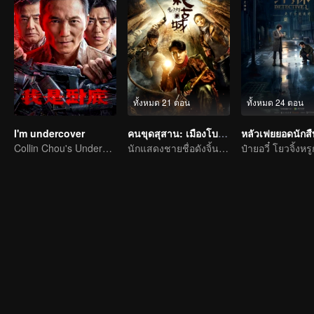
ทั้งหมด 21 ตอน
ทั้งหมด 24 ตอน
I'm undercover
คนขุดสุสาน: เมืองโบราณกลางทะเลทราย
หลัวเฟยยอดนักสื
Collin Chou's Undercover War
นักแสดงชายชื่อดังจิ้นตง กับนักแสดงหญิงดาวรุ่งของไต้หวันเฉิน เฉียว เอิน เริ่มการผจญภัยในสุสานฝังศพ