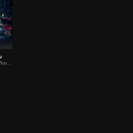
บ
ป๋ายอวี๋ โยวจิ้งหรูกับบทบาทนักสืบแห่งประชาชาติ