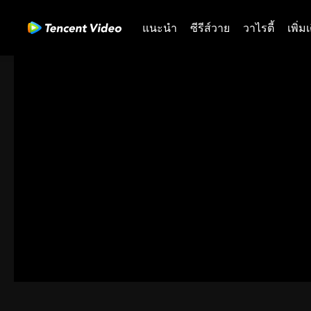
แนะนำ
ซีรีส์วาย
วาไรตี้
เพิ่ม