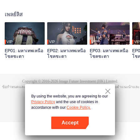
มิงจื้อจุนถูกฆ่าและสาปให้ตกสู่วัฏสงสารหมื่นชาติ ชาติสุดท้ายเกิดเป็นถานอวิ๋น
ก่อนตายได้ปลุกความทรงจำของหงเหมิงจื้อจุน มีสุดยอดพรสวรรค์ บำเพ็ญเพียร
เพลย์ลิส
สุดท้ายรวมแผ่นดินเทียนฝาเป็นหนึ่ง
VIP
VIP
VIP
VIP
EP01: มหาเทพเหนือ
EP02: มหาเทพเหนือ
EP03: มหาเทพเหนือ
EP0
โชคชะตา
โชคชะตา
โชคชะตา
โช
Copyright © 2016-
2026
Image Future Investment (HK) Limited.
ข้อกำหนดและเงื่อนไข
|
ข้อตกลงความเป็นส่วนตัว
|
Cookie Policy
|
เสนอคำแนะนำและ
ข้อติชม
|
@
TencentVideo
By using the website, you are agreeing to our
Privacy Policy
and the use of cookies in
accordance with our
Cookie Policy.
Accept
เปิด APP