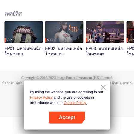
มิงจื้อจุนถูกฆ่าและสาปให้ตกสู่วัฏสงสารหมื่นชาติ ชาติสุดท้ายเกิดเป็นถานอวิ๋น
ก่อนตายได้ปลุกความทรงจำของหงเหมิงจื้อจุน มีสุดยอดพรสวรรค์ บำเพ็ญเพียร
เพลย์ลิส
สุดท้ายรวมแผ่นดินเทียนฝาเป็นหนึ่ง
VIP
VIP
VIP
VIP
EP01: มหาเทพเหนือ
EP02: มหาเทพเหนือ
EP03: มหาเทพเหนือ
EP0
โชคชะตา
โชคชะตา
โชคชะตา
โช
Copyright © 2016-
2026
Image Future Investment (HK) Limited.
ข้อกำหนดและเงื่อนไข
|
ข้อตกลงความเป็นส่วนตัว
|
Cookie Policy
|
เสนอคำแนะนำและ
ข้อติชม
|
@
TencentVideo
By using the website, you are agreeing to our
Privacy Policy
and the use of cookies in
accordance with our
Cookie Policy.
Accept
เปิด APP