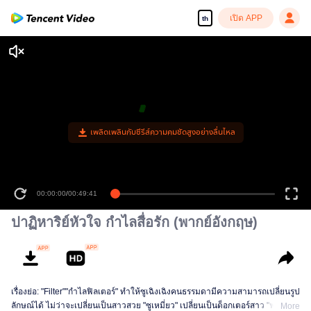
เปิด APP
th
เพลิดเพลินกับซีรีส์ความคมชัดสูงอย่างลื่นไหล
00:00:00
/
00:49:41
ปาฏิหาริย์หัวใจ กำไลสื่อรัก (พากย์อังกฤษ)
เรื่องย่อ: "Filter""กำไลฟิลเตอร์" ทำให้ซูเฉิงเฉิงคนธรรมดามีความสามารถเปลี่ยนรูป
ลักษณ์ได้ ไม่ว่าจะเปลี่ยนเป็นสาวสวย "ซูเหมี่ยว" เปลี่ยนเป็นด็อกเตอร์สาว "ฟางจิ่น"
More