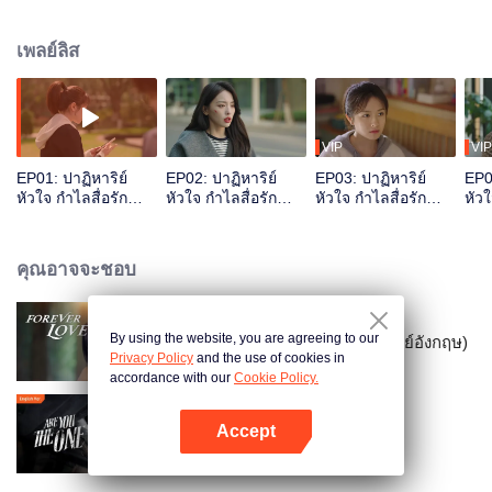
หรือหนุ่มหล่อ "ฉวนเซิ่งถัง" ไปช่วยเหลือผู้อ่อนแอ และในขณะเดียวกัน ถังฉีก็รู้สึก
ประทับใจในตัวของซูเหมี่ยวที่ทำเพื่อความยุติธรรมอย่างกล้าหาญ
เพลย์ลิส
VIP
VIP
EP01: ปาฏิหาริย์
EP02: ปาฏิหาริย์
EP03: ปาฏิหาริย์
EP0
หัวใจ กำไลสื่อรัก
หัวใจ กำไลสื่อรัก
หัวใจ กำไลสื่อรัก
หัวใ
(พากย์อังกฤษ)
(พากย์อังกฤษ)
(พากย์อังกฤษ)
(พา
คุณอาจจะชอบ
By using the website, you are agreeing to our
รักวุ่นวายของนายบอดี้การ์ด (พากย์อังกฤษ)
Privacy Policy
and the use of cookies in
accordance with our
Cookie Policy.
Accept
ซ่อนรักชายาลับ (พากย์อังกฤษ)
เปิด APP