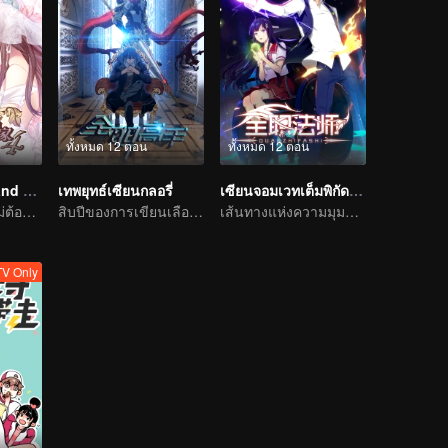
ทั้งหมด 12 ตอน
ทั้งหมด 12 ตอน
National Husband Bring Home SS4
เทพยุทธ์เซียนกลอรี่
เซียนจอมเวทเต็มพิกัด ซีซัน1
ความรักที่ลึกซึ้งไม่ต้องพูดอะไรมาก
สิบปีของการเขียนเลือดที่ยอดเยี่ยม
เส้นทางแห่งความมุมานะในการฝึกพัฒนาตนเอง
V Only