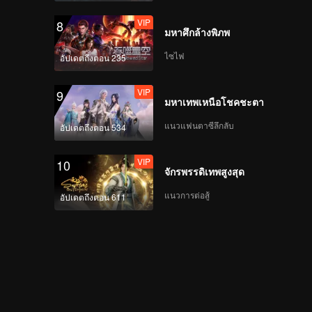
VIP
8
มหาศึกล้างพิภพ
ไซไฟ
อัปเดตถึงตอน 235
VIP
9
มหาเทพเหนือโชคชะตา
แนวแฟนตาซีลึกลับ
อัปเดตถึงตอน 534
VIP
10
จักรพรรดิเทพสูงสุด
แนวการต่อสู้
อัปเดตถึงตอน 611