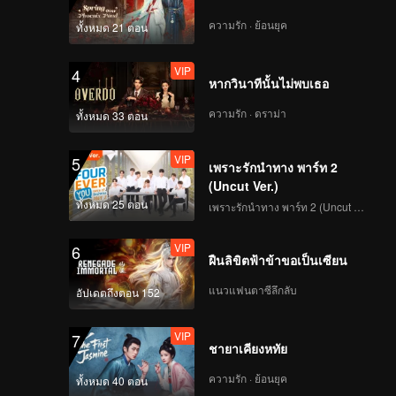
ความรัก · ย้อนยุค
ทั้งหมด 21 ตอน
VIP
4
หากวินาทีนั้นไม่พบเธอ
ความรัก · ดราม่า
ทั้งหมด 33 ตอน
VIP
5
เพราะรักนำทาง พาร์ท 2
(Uncut Ver.)
ทั้งหมด 25 ตอน
เพราะรักนำทาง พาร์ท 2 (Uncut Ver.)
VIP
6
ฝืนลิขิตฟ้าข้าขอเป็นเซียน
แนวแฟนตาซีลึกลับ
อัปเดตถึงตอน 152
VIP
7
ชายาเคียงหทัย
ความรัก · ย้อนยุค
ทั้งหมด 40 ตอน