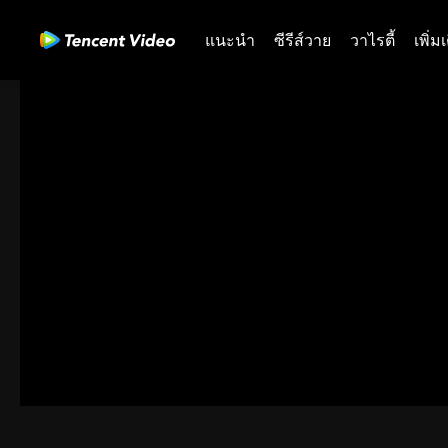
แนะนำ
ซีรีส์วาย
วาไรตี้
เพิ่ม