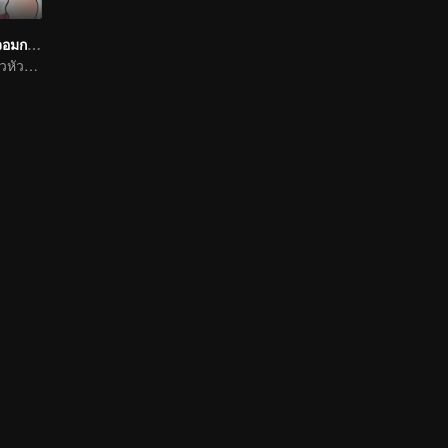
เสกให้หายพี่ชายจอมกวน
พี่ชายและน้องสาวหัวเราะท้องแข็งทุกวัน