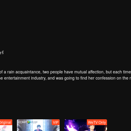
ร์
of a rain acquaintance, two people have mutual affection, but each time
he entertainment industry, and was going to find her confession on the n
mu, and then released the news of marriage with Joan. In an attempt 
with each other reunited and began to play the fake unmarried couple. T
isunderstanding. It was not until Lu Yunian and the two men rehearsed
Original
VIP
WeTV Only