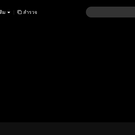
เติม
|
สำรวจ