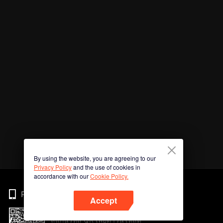
By using the website, you are agreeing to our
Privacy Policy
and the use of cookies in
accordance with our
Cookie Policy.
Phone
Accept
สแกนรหัส QR เพื่อดาวน์โหลด