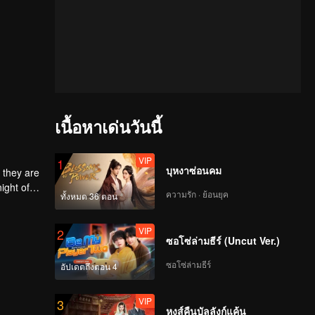
เนื้อหาเด่นวันนี้
VIP
1
บุหงาซ่อนคม
 they are
ight of
ความรัก · ย้อนยุค
ทั้งหมด 36 ตอน
to
he
 each
VIP
2
ซอโซ่ล่ามธีร์ (Uncut Ver.)
ซอโซ่ล่ามธีร์
อัปเดตถึงตอน 4
VIP
3
หงส์คืนบัลลังก์แค้น