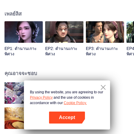
น่าพิศวง...รับชมอนิเมะผลงานยอดเยี่ยม CGอลังการงานสร้างและเรื่องราว
สนุกสนานนี้ได้ทาง WeTV เท่านั้น
เพลย์ลิส
EP1: ตำนานเกาะ
EP2: ตำนานเกาะ
EP3: ตำนานเกาะ
EP4
พิศวง
พิศวง
พิศวง
พิศ
คุณอาจจะชอบ
By using the website, you are agreeing to our
รอยกัดนี้หวานนัก
Privacy Policy
and the use of cookies in
accordance with our
Cookie Policy.
Accept
ศึกพิชิตสวรรค์
เปิด APP