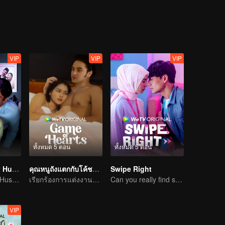
VIP
VIP
VIP
ทั้งหมด 5 ตอน
ทั้งหมด 5 ตอน
My Lecturer My Husband S2
คุณหนูถังแตกกับโค้ชร้อนเงิน
Swipe Right
My Lecturer My Husband
เรียกร้องการแต่งงานตามพันธะสัญญาในช่วงเวลาที่สิ้นหวัง
Can you really find soulmate through an app?
VIP