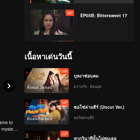
VIP
EP05B: Bittersweet 17
VIP
EP06A: Bittersweet 17
เนื้อหาเด่นวันนี้
VIP
1
บุหงาซ่อนคม
VIP
EP06B: Bittersweet 17
ความรัก · ย้อนยุค
ทั้งหมด 36 ตอน
VIP
2
ซอโซ่ล่ามธีร์ (Uncut Ver.)
VIP
EP07A: Bittersweet 17
ซอโซ่ล่ามธีร์
อัปเดตถึงตอน 4
came to
 mystery,
VIP
3
หากวินาทีนั้นไม่พบเธอ
VIP