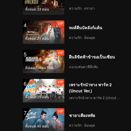
EP07B: Bittersweet 17
ความรัก · ดราม่า
ทั้งหมด 33 ตอน
VIP
4
หงส์คืนบัลลังก์แค้น
ความรัก · ย้อนยุค
ทั้งหมด 21 ตอน
VIP
5
ฝืนลิขิตฟ้าข้าขอเป็นเซียน
แนวแฟนตาซีลึกลับ
อัปเดตถึงตอน 153
VIP
6
เพราะรักนำทาง พาร์ท 2
(Uncut Ver.)
ทั้งหมด 25 ตอน
เพราะรักนำทาง พาร์ท 2 (Uncut Ver.)
VIP
7
ชายาเคียงหทัย
ความรัก · ย้อนยุค
ทั้งหมด 40 ตอน