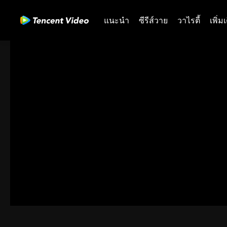
แนะนำ
ซีรีส์วาย
วาไรตี้
เพิ่ม