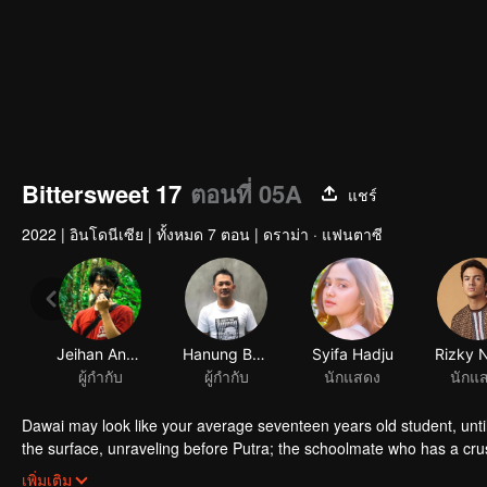
Bittersweet 17
ตอนที่ 05A
แชร์
2022
|
อินโดนีเซีย
|
ทั้งหมด 7 ตอน
|
ดราม่า · แฟนตาซี
Jeihan Angga
Hanung Bramantyo
Syifa Hadju
Rizky 
ผู้กำกับ
ผู้กำกับ
นักแสดง
นักแ
Dawai may look like your average seventeen years old student, until
the surface, unraveling before Putra; the schoolmate who has a cru
will 'love' be enough for them to get through all the obstacles?
เพิ่มเติม