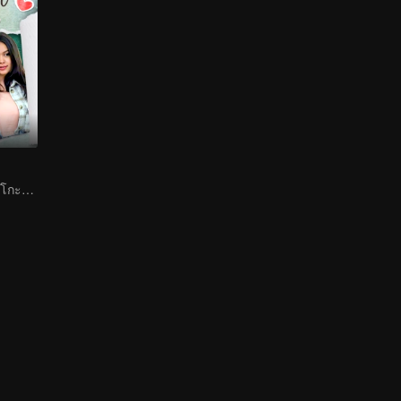
โมซ่าจะชนะใจชิโกะได้หรือไม่?