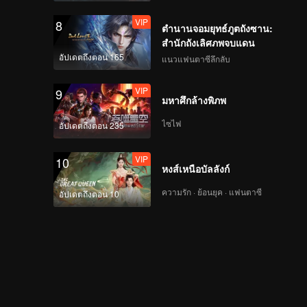
VIP
8
ตำนานจอมยุทธ์ภูตถังซาน:
สำนักถังเลิศภพจบแดน
อัปเดตถึงตอน 165
แนวแฟนตาซีลึกลับ
VIP
9
มหาศึกล้างพิภพ
ไซไฟ
อัปเดตถึงตอน 235
VIP
10
หงส์เหนือบัลลังก์
ความรัก · ย้อนยุค · แฟนตาซี
อัปเดตถึงตอน 10