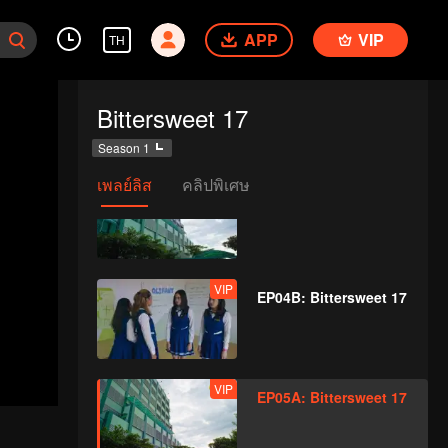
APP
VIP
TH
VIP
EP03B: Bittersweet 17
Bittersweet 17
Season 1
เพลย์ลิส
คลิปพิเศษ
VIP
EP04A: Bittersweet 17
VIP
EP04B: Bittersweet 17
VIP
EP05A: Bittersweet 17