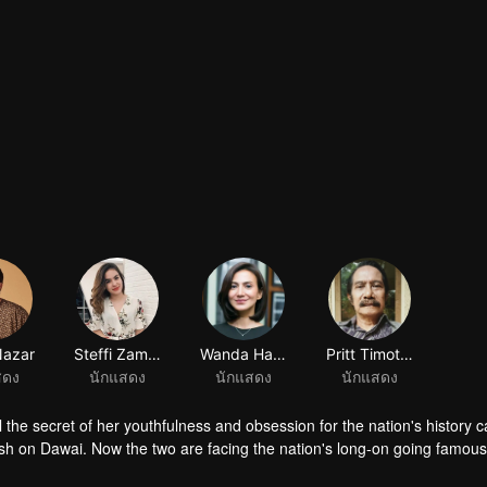
Nazar
Steffi Zamora
Wanda Hamidah
Pritt Timothy
สดง
นักแสดง
นักแสดง
นักแสดง
 the secret of her youthfulness and obsession for the nation's history 
sh on Dawai. Now the two are facing the nation's long-on going famous