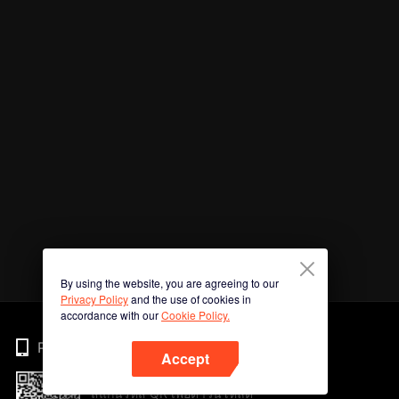
By using the website, you are agreeing to our
Privacy Policy
and the use of cookies in
accordance with our
Cookie Policy.
Phone
Accept
สแกนรหัส QR เพื่อดาวน์โหลด