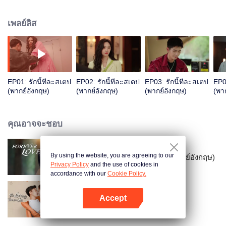
ด้วยกัน แต่ยังคงยึดมั่นกับเส้นทางแสวงหาความฝัน แม้ต้องพบกับขวากหนาม ก็ยัง
คงมีความเร่าร้อน ซื่อสัตย์ต่อเจตนาเดิม สุดท้ายก็ได้รับผลตอบรับที่จริงใจที่สุดใน
เพลย์ลิส
วงการมา
EP01: รักนี้ทีละสเตป
EP02: รักนี้ทีละสเตป
EP03: รักนี้ทีละสเตป
EP0
(พากย์อังกฤษ)
(พากย์อังกฤษ)
(พากย์อังกฤษ)
(พา
คุณอาจจะชอบ
By using the website, you are agreeing to our
รักวุ่นวายของนายบอดี้การ์ด (พากย์อังกฤษ)
Privacy Policy
and the use of cookies in
accordance with our
Cookie Policy.
Accept
รักนี้เธอมอบให้ (พากย์อังกฤษ)
เปิด APP