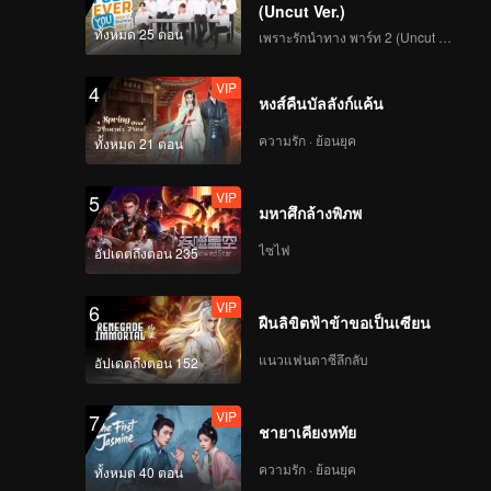
(Uncut Ver.)
ทั้งหมด 25 ตอน
เพราะรักนำทาง พาร์ท 2 (Uncut Ver.)
VIP
4
หงส์คืนบัลลังก์แค้น
ความรัก · ย้อนยุค
ทั้งหมด 21 ตอน
VIP
5
มหาศึกล้างพิภพ
ไซไฟ
อัปเดตถึงตอน 235
VIP
6
ฝืนลิขิตฟ้าข้าขอเป็นเซียน
แนวแฟนตาซีลึกลับ
อัปเดตถึงตอน 152
VIP
7
ชายาเคียงหทัย
ความรัก · ย้อนยุค
ทั้งหมด 40 ตอน