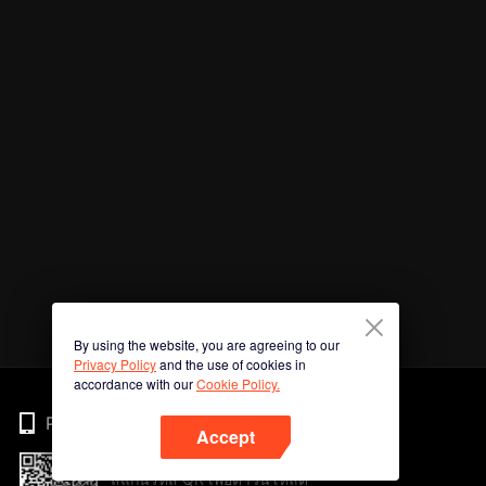
By using the website, you are agreeing to our
Privacy Policy
and the use of cookies in
accordance with our
Cookie Policy.
Phone
Accept
สแกนรหัส QR เพื่อดาวน์โหลด