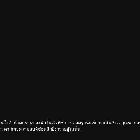
ม่สนใจคำห้ามปรามของฟู่อวิ๋นเจิงพี่ชาย ปลอมฐานะเข้าหาเสิ่นซีเจ๋อคุณชายตร
รดา ก็พบความลับที่ซ่อนลึกยิ่งกว่าอยู่ในนั้น