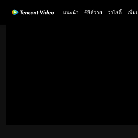
แนะนำ
ซีรีส์วาย
วาไรตี้
เพิ่ม