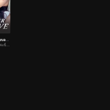
รักวุ่นวายของนายบอดี้การ์ด (พากย์อังกฤษ)
เธอทั้งบอบบาง แต่แข็งแกร่ง