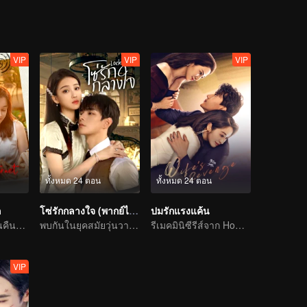
VIP
VIP
VIP
ทั้งหมด 24 ตอน
ทั้งหมด 24 ตอน
ก
โซ่รักกลางใจ (พากย์ไทย)
ปมรักแรงแค้น
ซินเดอเรลลาหวนคืนสู่ตระกูลไฮโซพบกับท่านประธานเผด็จการเจ้าแผนการ
พบกันในยุคสมัยวุ่นวาย รักต้องห้ามที่ถูกลิขิต
รีเมคมินิซีรีส์จาก Home Temptation
VIP