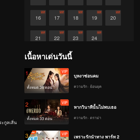
VIP
VIP
VIP
VIP
VIP
16
17
18
19
20
VIP
VIP
VIP
VIP
21
22
23
24
เนื้อหาเด่นวันนี้
VIP
1
บุหงาซ่อนคม
ความรัก · ย้อนยุค
ทั้งหมด 36 ตอน
VIP
2
หากวินาทีนั้นไม่พบเธอ
ความรัก · ดราม่า
ทั้งหมด 33 ตอน
ะกูลเสิ่น
VIP
3
เพราะรักนำทาง พาร์ท 2