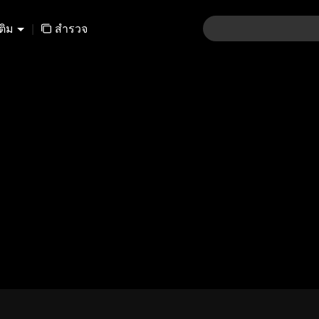
เติม
|
สำรวจ