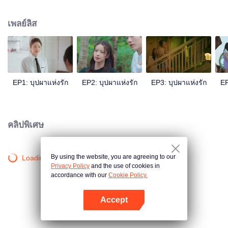
ความเชื่อมั่นต่ออนาคต โชคชะตาอันมหัศจรรย์สุดแสนอบอุ่นและโรแมนติก ทั้งสอง
ต่างได้เติมเต็มส่วนสำคัญของชีวิตที่เคยขาดหายไป ได้ความมั่นใจและความหวัง
เพลย์ลิส
กับชีวิตกลับมาอีกครั้ง และได้เจอกับรักที่ตราตรึงใจ
EP1: บุปผาแห่งรัก
EP2: บุปผาแห่งรัก
EP3: บุปผาแห่งรัก
EP
คลิปพิเศษ
By using the website, you are agreeing to our
Loading…
Privacy Policy
and the use of cookies in
accordance with our
Cookie Policy.
Accept
เปิด APP