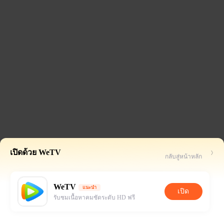
เปิดด้วย WeTV
กลับสู่หน้าหลัก
WeTV
แนะนำ
เปิด
รับชมเนื้อหาคมชัดระดับ HD ฟรี