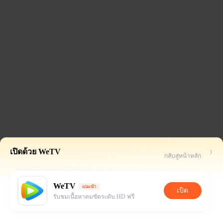
เปิดด้วย WeTV
กลับสู่หน้าหลัก
WeTV
แนะนำ
เปิด
รับชมเนื้อหาคมชัดระดับ HD ฟรี