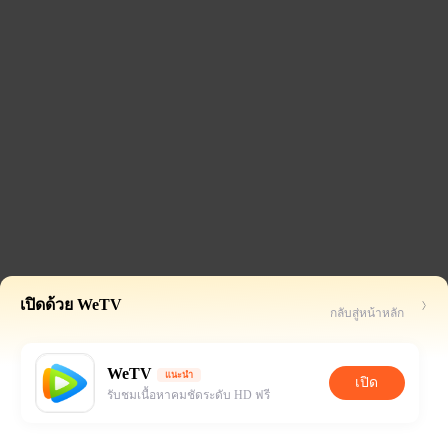
เปิดด้วย WeTV
กลับสู่หน้าหลัก
WeTV
แนะนำ
เปิด
รับชมเนื้อหาคมชัดระดับ HD ฟรี