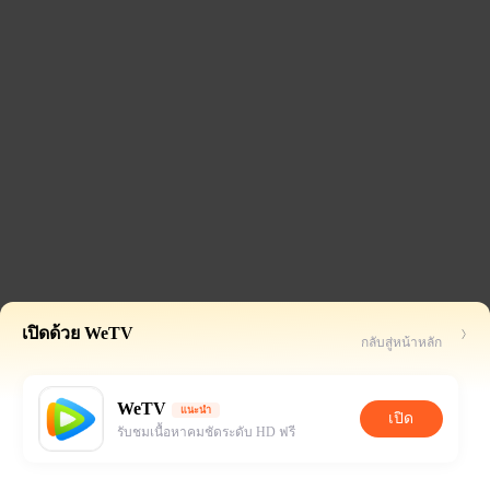
เปิดด้วย WeTV
กลับสู่หน้าหลัก
WeTV
แนะนำ
เปิด
รับชมเนื้อหาคมชัดระดับ HD ฟรี