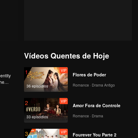
Vídeos Quentes de Hoje
VIP
1
Flores de Poder
entity
Romance · Drama Antigo
36 episódios
he
VIP
2
Amor Fora de Controle
Romance · Drama
33 episódios
VIP
3
Fourever You Parte 2