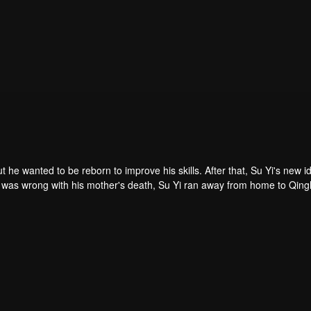
ut he wanted to be reborn to improve his skills. After that, Su Yi's new id
 was forced to become a live-in son-in-law. A year later, he awakened t