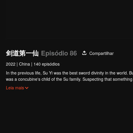
剑道第一仙
Episódio 86
Compartilhar
2022
|
China
|
140 episódios
In the previous life, Su Yi was the best sword divinity in the world. B
was a concubine's child of the Su family. Suspecting that something was wrong with his mother's death, Su Yi ran away from home to Qinghe
Sword Mansion to practice. But suddenly, he lost his cultivation and
Leia mais
memory of his previous life and began his rise.