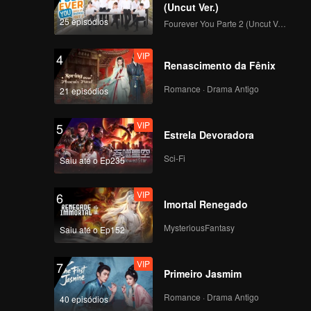
(Uncut Ver.)
25 episódios
Fourever You Parte 2 (Uncut Ver.)
VIP
4
Renascimento da Fênix
Romance · Drama Antigo
21 episódios
VIP
5
Estrela Devoradora
Sci-Fi
Saiu até o Ep235
VIP
6
Imortal Renegado
MysteriousFantasy
Saiu até o Ep152
VIP
7
Primeiro Jasmim
Romance · Drama Antigo
40 episódios