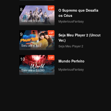
VIP
8
O Supremo que Desafia
os Céus
Saiu até o Ep533
MysteriousFantasy
VIP
9
Seja Meu Player 2 (Uncut
Ver.)
Saiu até o Ep3
Seja Meu Player 2
VIP
10
Mundo Perfeito
MysteriousFantasy
Saiu até o Ep280