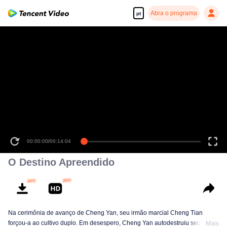
Abra o programa
pt
00:00:00
/
00:14:04
O Destino Apreendido
Na cerimônia de avanço de Cheng Yan, seu irmão marcial Cheng Tian
forçou-a ao cultivo duplo. Em desespero, Cheng Yan autodestruiu seu
Mais