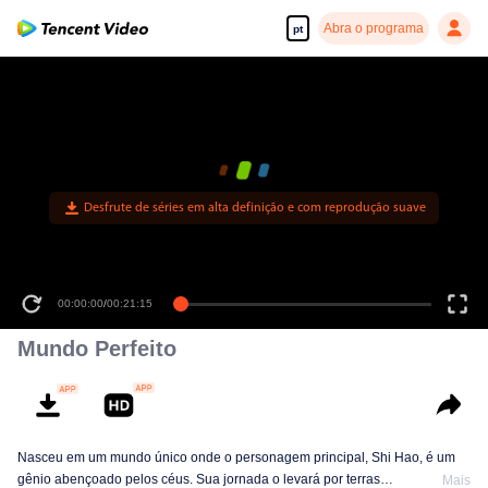
Abra o programa
pt
Desfrute de séries em alta definição e com reprodução suave
00:00:00
/
00:21:15
Mundo Perfeito
Nasceu em um mundo único onde o personagem principal, Shi Hao, é um
gênio abençoado pelos céus. Sua jornada o levará por terras
Mais