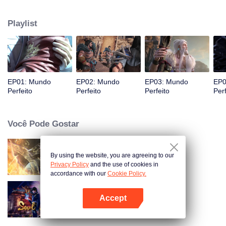
desconhecidas até que ele seja capaz de se tornar uma pessoa que pode
realmente abalar o mundo.
Playlist
EP01: Mundo
EP02: Mundo
EP03: Mundo
EP0
Perfeito
Perfeito
Perfeito
Perf
Você Pode Gostar
By using the website, you are agreeing to our
Mundo dos Imortais
Privacy Policy
and the use of cookies in
accordance with our
Cookie Policy.
Accept
Continente Douluo
Abra o programa